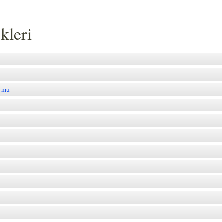
kleri
r mu