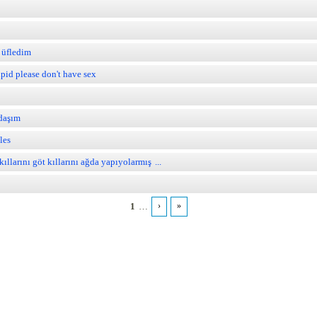
 üfledim
upid please don't have sex
daşım
les
ıllarını göt kıllarını ağda yapıyolarmış
...
1
…
›
»