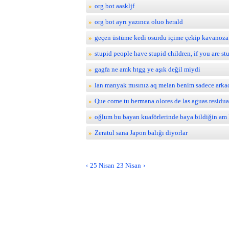
org bot aaskljf
org bot ayrı yazınca oluo herald
geçen üstüme kedi osurdu içime çekip kavanoza
stupid people have stupid children, if you are st
gagfa ne amk htgg ye aşık değil miydi
lan manyak mısınız aq melan benim sadece arka
Que come tu hermana olores de las aguas residua
oğlum bu bayan kuaförlerinde baya bildiğin am k
Zeratul sana Japon balığı diyorlar
Pages
25 Nisan
23 Nisan