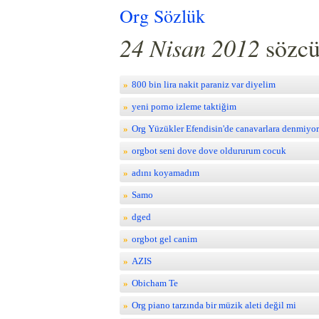
Org Sözlük
24 Nisan 2012
sözcü
800 bin lira nakit paraniz var diyelim
yeni porno izleme taktiğim
Org Yüzükler Efendisin'de canavarlara denmiyo
orgbot seni dove dove oldururum cocuk
adını koyamadım
Samo
dged
orgbot gel canim
AZIS
Obicham Te
Org piano tarzında bir müzik aleti değil mi