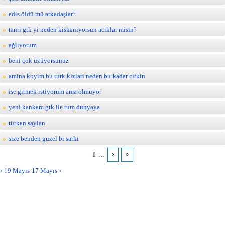
edis öldü mü arkadaşlar?
tanri gtk yi neden kiskaniyorsun aciklar misin?
ağlıyorum
beni çok üzüyorsunuz
amina koyim bu turk kizlari neden bu kadar cirkin
ise gitmek istiyorum ama olmuyor
yeni kankam gtk ile tum dunyaya
türkan saylan
size benden guzel bi sarki
1
…
›
»
Pages
19 Mayıs
17 Mayıs