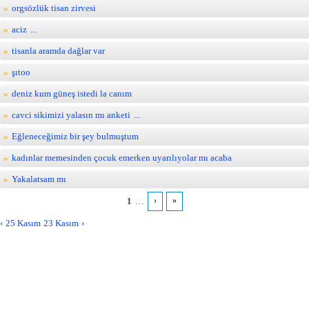
orgsözlük tisan zirvesi
aciz
...
tisanla aramda dağlar var
şıtoo
deniz kum güneş istedi la canım
cavci sikimizi yalasın mı anketi
...
Eğleneceğimiz bir şey bulmuştum
kadınlar memesinden çocuk emerken uyarılıyolar mı acaba
Yakalatsam mı
1
…
›
»
Pages
25 Kasım
23 Kasım