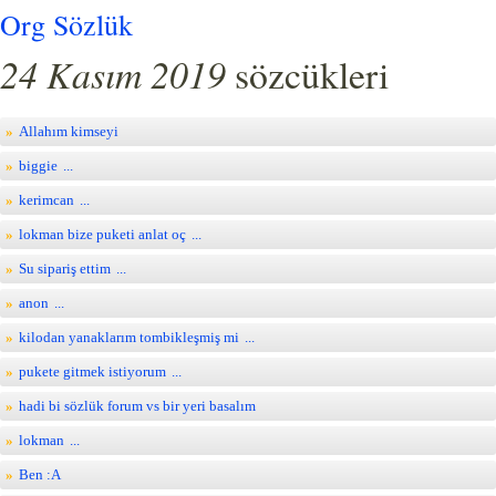
Org Sözlük
24 Kasım 2019
sözcükleri
Allahım kimseyi
biggie
...
kerimcan
...
lokman bize puketi anlat oç
...
Su sipariş ettim
...
anon
...
kilodan yanaklarım tombikleşmiş mi
...
pukete gitmek istiyorum
...
hadi bi sözlük forum vs bir yeri basalım
lokman
...
Ben :A