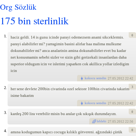
Org Sözlük
175 bin sterlinlik
0
1.
haciz geldi. 14 is gunu icinde parayi odemezsem anami sikceklermis.
parayi alabilirler mi? yarragimin basini alirlar haa malima mulkume
dokunabilirler mi? anca analarinin amina dokunabilirler evet bu kadar
net konusmamin sebebi sizler ve sizin gibi gerizekali insanlardan daha
superior oldugum icin ve islerimi yaparken cok akillica yollar izledigim
icin
kokocu semdin
27
.05.2012 22:42
3
2.
her sene devlete 200bin civarinda ozel sektore 100bin civarinda takarim
isime bakarim
kokocu semdin
27
.05.2012 22:42
0
3.
kardeş 200 lira verebilir misin bu aralar çok sıkışık durumdayım.
leblebi
27
.05.2012 22:56
0
4.
amına kodugumun kapıcı cocugu kılıklı götvereni. ağzındaki çürük