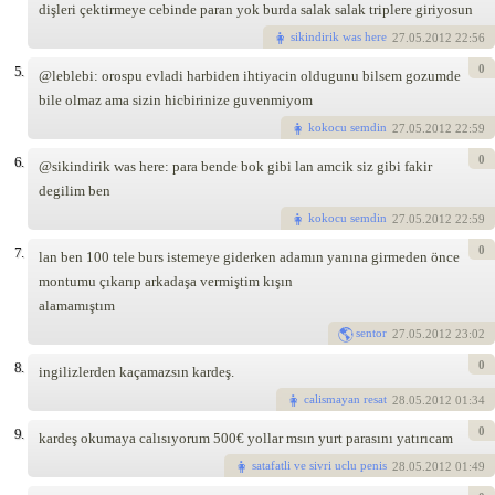
dişleri çektirmeye cebinde paran yok burda salak salak triplere giriyosun
sikindirik was here
27
.05.2012 22:56
0
5.
@leblebi: orospu evladi harbiden ihtiyacin oldugunu bilsem gozumde
bile olmaz ama sizin hicbirinize guvenmiyom
kokocu semdin
27
.05.2012 22:59
0
6.
@sikindirik was here: para bende bok gibi lan amcik siz gibi fakir
degilim ben
kokocu semdin
27
.05.2012 22:59
0
7.
lan ben 100 tele burs istemeye giderken adamın yanına girmeden önce
montumu çıkarıp arkadaşa vermiştim kışın
alamamıştım
sentor
27
.05.2012 23:02
0
8.
ingilizlerden kaçamazsın kardeş.
calismayan resat
28
.05.2012 01:34
0
9.
kardeş okumaya calısıyorum 500€ yollar msın yurt parasını yatırıcam
satafatli ve sivri uclu penis
28
.05.2012 01:49