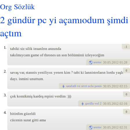
Org Sözlük
2 gündür pc yi açamıodum şimdi
açtım
-1
1.
tabiki siz silik insanlrın arasında
takılmıycam game of thrones un son bölümünü izleyeceğim
sentor
30
.05.2012 01:28
0
2.
savaş var, stannis yeniliyor. yenen kim ? tabi ki lannisterların lordu yaşlı
dayı. ismini unuttum.
satafatli ve sivri uclu penis
30
.05.2012 02:15
0
3.
çok komikmiş kardeş repini verdim :)))
gerilla vol 2
30
.05.2012 02:16
0
4.
bitirdim güzeldi
cücenin surat gitti ama
sentor
30
.05.2012 02:31