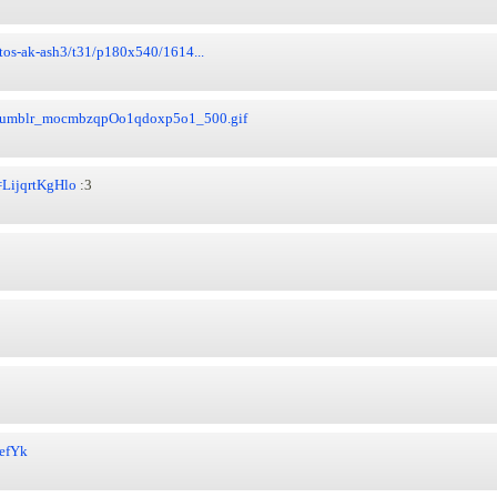
otos-ak-ash3/t31/p180x540/1614...
8/tumblr_mocmbzqpOo1qdoxp5o1_500.gif
=LijqrtKgHlo
:3
efYk