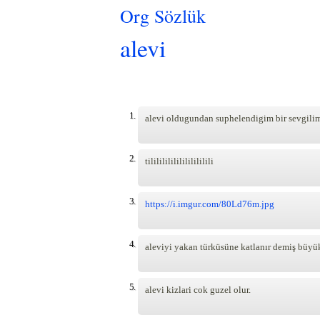
Org Sözlük
alevi
Pages
1.
alevi oldugundan suphelendigim bir sevgilim 
2.
tililililililililililili
3.
https://i.imgur.com/80Ld76m.jpg
4.
aleviyi yakan türküsüne katlanır demiş büyü
5.
alevi kizlari cok guzel olur.