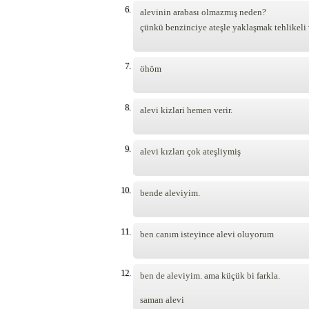
6.
alevinin arabası olmazmış neden?
çünkü benzinciye ateşle yaklaşmak tehlikeli 
7.
öhöm
8.
alevi kizlari hemen verir.
9.
alevi kızları çok ateşliymiş
10.
bende aleviyim.
11.
ben canım isteyince alevi oluyorum
12.
ben de aleviyim. ama küçük bi farkla.
saman alevi