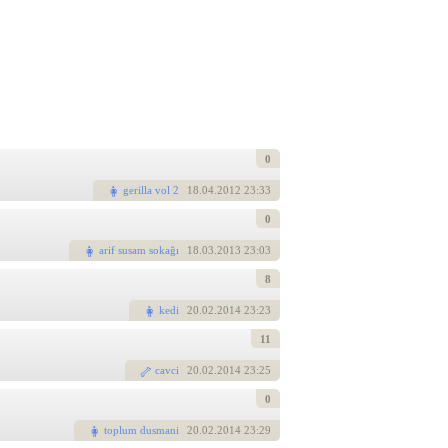
0
gerilla vol 2
18
.04.2012 23:33
0
arif susam sokağı
18
.03.2013 23:03
8
kedi
20
.02.2014 23:23
11
cavci
20
.02.2014 23:25
0
toplum dusmani
20
.02.2014 23:29