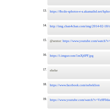
13.
https://fbcdn-sphotos-e-a.akamaihd.net/hph
14.
http://img.chan4chan.com/img/2014-02-1
15.
@sentor:
https://www.youtube.com/watch?v
16.
https://i.imgur.com/1mXj6PF.jpg
17.
ehehe
18.
https://www.facebook.com/nebeklion
19.
https://www.youtube.com/watch?v=Vz9F0da