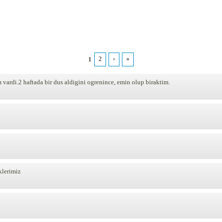
1
2
›
»
vardi.2 haftada bir dus aldigini ogrenince, emin olup biraktim.
klerimiz