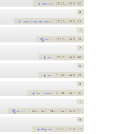
susamck
21
.02.2014 05:22
0
amabakandandanakan
21
.02.2014 05:23
1
sentor
21
.02.2014 05:30
2
kedi
21
.02.2014 05:40
6
kedi
13
.06.2014 03:19
0
Son Cenabet
06
.10.2014 20:16
1
sentor
30
.04.2016 06:20
- 30.04.2016 06:21
0
dogukan
17
.07.2017 00:52