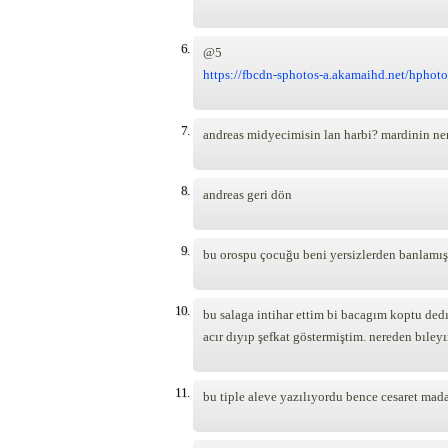
6.
@5
https://fbcdn-sphotos-a.akamaihd.net/hpho
7.
andreas midyecimisin lan harbi? mardinin ne
8.
andreas geri dön
9.
bu orospu çocuğu beni yersizlerden banlamış
10.
bu salaga intihar ettim bi bacagım koptu ded
acır dıyıp şefkat göstermiştim. nereden bıle
11.
bu tiple aleve yazılıyordu bence cesaret mad