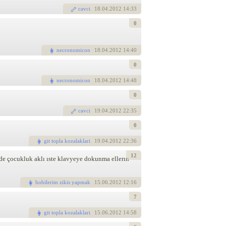
cavci
18
.04.2012 14:33
0
necronomicon
18
.04.2012 14:40
0
necronomicon
18
.04.2012 14:48
0
cavci
19
.04.2012 22:35
0
git topla kozalaklari
19
.04.2012 22:36
12
nde çocukluk aklı ıste klavyeye dokunma ellerın
hobilerim zikis yapmak
15
.06.2012 12:16
7
git topla kozalaklari
15
.06.2012 14:58