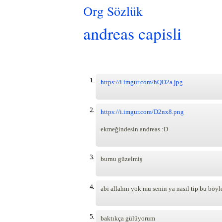
Org Sözlük
andreas capisli
Pages
1.
https://i.imgur.com/hQD2a.jpg
2.
https://i.imgur.com/D2nx8.png
ekmeğindesin andreas :D
3.
burnu güzelmiş
4.
abi allahın yok mu senin ya nasıl tip bu böy
5.
baktıkça gülüyorum