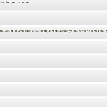
tıgı fotografı secmıssınız
gülüyorum lan.amk senin aufaufhauıcjanm abi allahın yokmu senin ne demek amk 