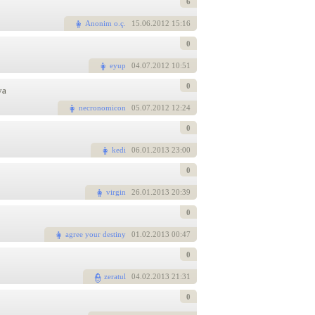
6
Anonim o.ç.
15
.06.2012 15:16
0
eyup
04
.07.2012 10:51
0
ya
necronomicon
05
.07.2012 12:24
0
kedi
06
.01.2013 23:00
0
virgin
26
.01.2013 20:39
0
agree your destiny
01
.02.2013 00:47
0
zeratul
04
.02.2013 21:31
0