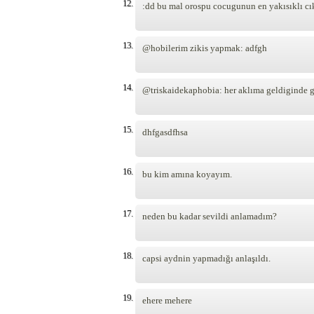
12.
:dd bu mal orospu cocugunun en yakısıklı cık
13.
@hobilerim zikis yapmak: adfgh
14.
@triskaidekaphobia: her aklıma geldiginde 
15.
dhfgasdfhsa
16.
bu kim amına koyayım.
17.
neden bu kadar sevildi anlamadım?
18.
capsi aydnin yapmadığı anlaşıldı.
19.
ehere mehere