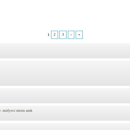
1
2
3
›
»
le. midyeci misin amk