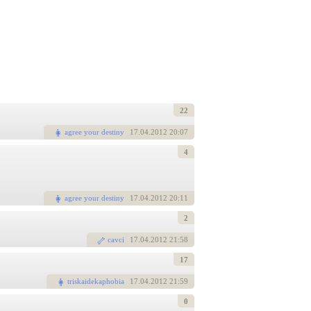
22
agree your destiny
17
.04.2012 20:07
4
agree your destiny
17
.04.2012 20:11
2
cavci
17
.04.2012 21:58
17
triskaidekaphobia
17
.04.2012 21:59
0