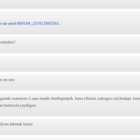
tos-ak-ash4/400194_231912603563...
resinden?
tı en son
ıgımde ınanmıstı 2 saat msnde dertleşmiştik. bana ellerini yaktıgını söylemişti. be
yım burnuyla yazdıgını
alyası takmak lazım