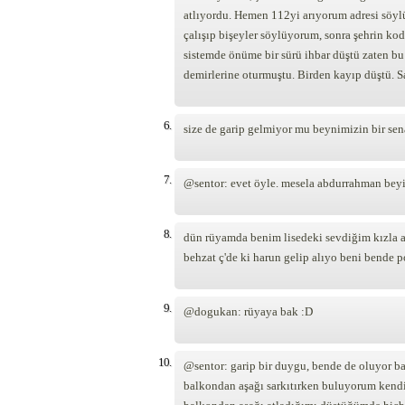
atlıyordu. Hemen 112yi arıyorum adresi söyl
çalışıp bişeyler söylüyorum, sonra şehrin ko
sistemde önüme bir sürü ihbar düştü zaten bu
demirlerine oturmuştu. Birden kayıp düştü. S
6.
size de garip gelmiyor mu beynimizin bir sen
7.
@sentor: evet öyle. mesela abdurrahman beyi
8.
dün rüyamda benim lisedeki sevdiğim kızla a
behzat ç'de ki harun gelip alıyo beni bende 
9.
@dogukan: rüyaya bak :D
10.
@sentor: garip bir duygu, bende de oluyor b
balkondan aşağı sarkıtırken buluyorum kend