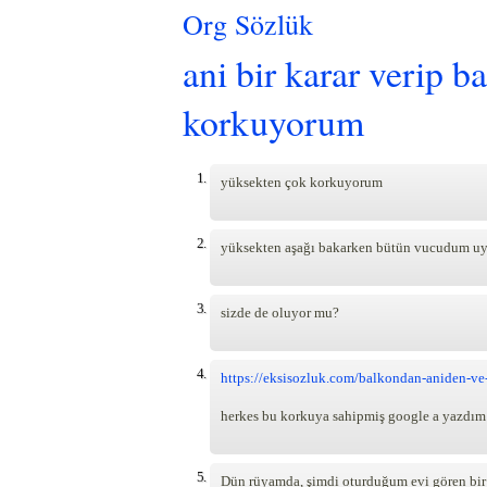
Org Sözlük
ani bir karar verip 
korkuyorum
1.
yüksekten çok korkuyorum
2.
yüksekten aşağı bakarken bütün vucudum u
3.
sizde de oluyor mu?
4.
https://eksisozluk.com/balkondan-aniden-ve
herkes bu korkuya sahipmiş google a yazdım ek
5.
Dün rüyamda, şimdi oturduğum evi gören bi