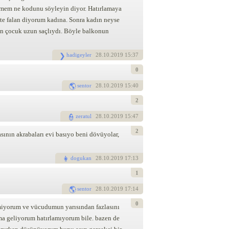
lmem ne kodunu söyleyin diyor. Hatırlamaya
şte falan diyorum kadına. Sonra kadın neyse
yan çocuk uzun saçlıydı. Böyle balkonun
hadigeyler
28
.10.2019 15:37
0
sentor
28
.10.2019 15:40
2
zeratul
28
.10.2019 15:47
2
ının akrabaları evi basıyo beni dövüyolar,
dogukan
28
.10.2019 17:13
1
sentor
28
.10.2019 17:14
0
tmiyorum ve vücudumun yarısından fazlasını
a geliyorum hatırlamıyorum bile. bazen de