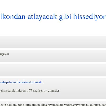
balkondan atlayacak gibi hissediy
yuşuyor
-sebepsizce-atlamaktan-korkmak...
şi sözlük linki çıktı 77 sayfa entry girmişler
r evin balkonunda oturuyordum. Ama rüyamda hiç yadırgamıyorum bu durumu. Son