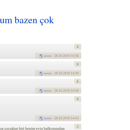
orum bazen çok
0
sentor
28
.10.2019 14:36
0
sentor
28
.10.2019 14:39
0
sentor
28
.10.2019 14:39
0
sentor
28
.10.2019 14:43
2
ra çocuğun biri benim evin balkonundan