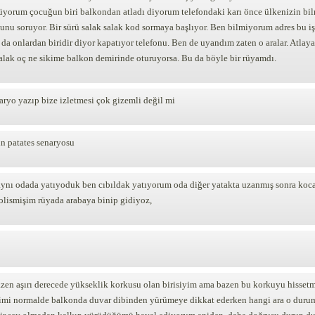
üyorum çocuğun biri balkondan atladı diyorum telefondaki karı önce ülkenizin bi
dunu soruyor. Bir sürü salak salak kod sormaya başlıyor. Ben bilmiyorum adres bu i
 da onlardan biridir diyor kapatıyor telefonu. Ben de uyandım zaten o aralar. Atla
alak oç ne sikime balkon demirinde oturuyorsa. Bu da böyle bir rüyamdı.
aryo yazıp bize izletmesi çok gizemli değil mi
n patates senaryosu
ynı odada yatıyoduk ben cıbıldak yatıyorum oda diğer yatakta uzanmış sonra kocas
polismişim rüyada arabaya binip gidiyoz,
azen aşırı derecede yükseklik korkusu olan birisiyim ama bazen bu korkuyu hisse
imi normalde balkonda duvar dibinden yürümeye dikkat ederken hangi ara o durum