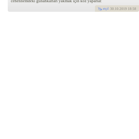
cehennemdeki günahkarları yakmak için köz yaparlar.
atçıl
30
.10.2019 18:58