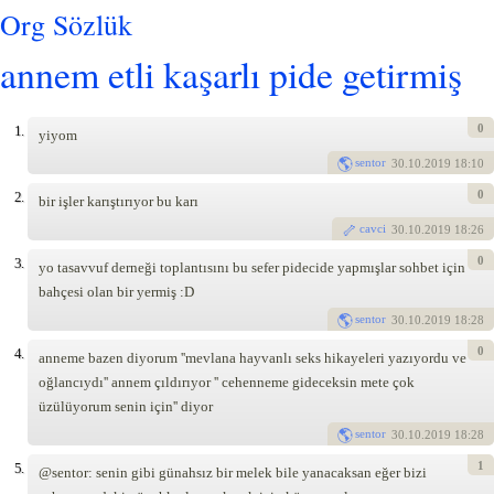
Org Sözlük
annem etli kaşarlı pide getirmiş
0
1.
yiyom
sentor
30
.10.2019 18:10
0
2.
bir işler karıştırıyor bu karı
cavci
30
.10.2019 18:26
0
3.
yo tasavvuf derneği toplantısını bu sefer pidecide yapmışlar sohbet için
bahçesi olan bir yermiş :D
sentor
30
.10.2019 18:28
0
4.
anneme bazen diyorum ''mevlana hayvanlı seks hikayeleri yazıyordu ve
oğlancıydı'' annem çıldırıyor '' cehenneme gideceksin mete çok
üzülüyorum senin için'' diyor
sentor
30
.10.2019 18:28
1
5.
@sentor: senin gibi günahsız bir melek bile yanacaksan eğer bizi