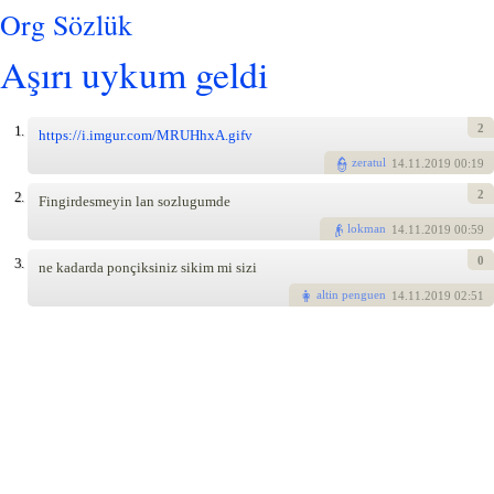
Org Sözlük
Aşırı uykum geldi
2
1.
https://i.imgur.com/MRUHhxA.gifv
zeratul
14
.11.2019 00:19
2
2.
Fingirdesmeyin lan sozlugumde
lokman
14
.11.2019 00:59
0
3.
ne kadarda ponçiksiniz sikim mi sizi
altin penguen
14
.11.2019 02:51