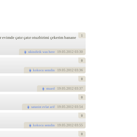
1
r evimde çatır çatır otuzbirimi çekerim banane
sikindirik was here
19
.05.2012 03:30
0
kokocu semdin
19
.05.2012 03:36
0
stuard
19
.05.2012 03:37
0
satanist evlat arif
19
.05.2012 03:54
0
kokocu semdin
19
.05.2012 03:55
0