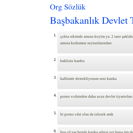
Org Sözlük
Başbakanlık Devlet Ti
1.
çokta sikimde amına koyim ya. 2 tane şaklaba
amına kodumun soytarılarından
2.
haklisin kardes
3.
kalbimle destekliyorum seni kanka
4.
porno vcdsinden daha ucuz devlet tiyatroları
5.
bi porno cdsi olsa da izlesek amk
6.
boş cd var bende kanka adresi ver bana öm d