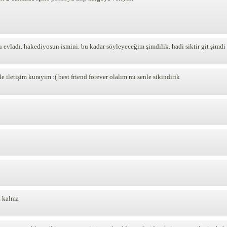
spu evladı. hakediyosun ismini. bu kadar söyleyeceğim şimdilik. hadi siktir git şim
 iletişim kurayım :( best friend forever olalım mı senle sikindirik
z kalma