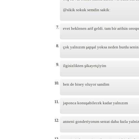
@sikik sokuk semdin sakik:
7.
evet beklenen arif geldi. tam bir arifsin oro
8.
çok yalnızım şapşal yoksa neden burda seninle
9.
ilgisizlikten şikayetçiyim
10.
ben de bisey oluyor sandim
11.
japonca konuşabilecek kadar yalnızım
12.
anneni gonderiyorum serzat daha fazla yalni
13.