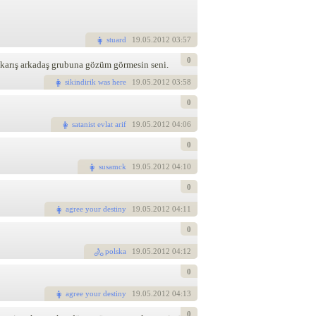
stuard
19
.05.2012 03:57
0
di karış arkadaş grubuna gözüm görmesin seni.
sikindirik was here
19
.05.2012 03:58
0
satanist evlat arif
19
.05.2012 04:06
0
susamck
19
.05.2012 04:10
0
agree your destiny
19
.05.2012 04:11
0
polska
19
.05.2012 04:12
0
agree your destiny
19
.05.2012 04:13
0