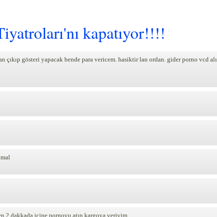
yatroları'nı kapatıyor!!!!
n çıkıp gösteri yapacak bende para vericem. hasiktir lan ordan. gider porno vcd alı
 mal
en 2 dakkada içine pornoyu atıp kargoya veriyim