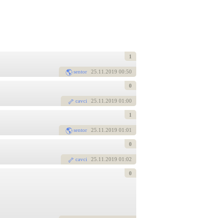
1
sentor
25
.11.2019 00:50
0
cavci
25
.11.2019 01:00
1
sentor
25
.11.2019 01:01
0
cavci
25
.11.2019 01:02
0