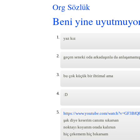
Org Sözlük
Beni yine uyutmuyor
1.
yaz kız
2.
geçen seneki oda arkadaşınla da anlaşamamış
3.
bu çok küçük bir ihtimal ama
4.
:D
5.
https://www.youtube.com/watch?v=GF3BfQ
şak diye keserim canımı sıkarsan
noktayı koyarım orada kalırsın
hiç çekemem hiç bıkarsam