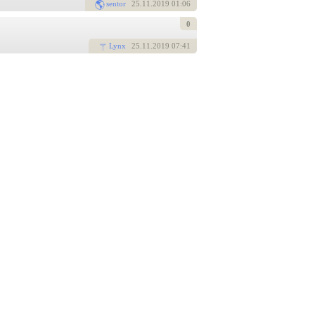
sentor
25
.11.2019 01:06
0
Lynx
25
.11.2019 07:41