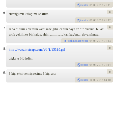
sentor
09
.05.2012 21:11
0
6.
sümüğümü kulağıma soktum
sentor
09
.05.2012 21:12
0
7.
sana bi sürü x verdim kamikaze gibi. canım baya az biri vursun. bu acı
artık çekilmez bir halde. ahhh....ııııı....... kan kaybıı.... dayanılmaz...
triskaidekaphobia
09
.05.2012 21:13
0
8.
http://www.incicaps.com/s/1/1/15319.gif
trişkayı öldürdüm
sentor
09
.05.2012 21:14
0
9.
3 kişi eksi vermiş resime 3 kişi artı
sentor
10
.05.2012 13:10