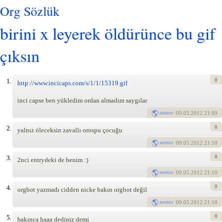
Org Sözlük
birini x leyerek öldürünce bu gif
çıksın
0
1.
http://www.incicaps.com/s/1/1/15319.gif
inci capse ben yükledim ordan almadım saygılar
sentor
09
.05.2012 21:09
0
2.
yalnız öleceksin zavallı orospu çocuğu
sentor
09
.05.2012 21:10
0
3.
2nci entrydeki de benim :)
sentor
09
.05.2012 21:10
0
4.
orgbot yazmadı cidden nicke bakın orgbot değil
sentor
09
.05.2012 21:10
0
5.
bakınca haaa dediniz demi