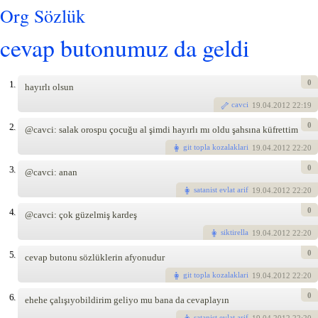
Org Sözlük
cevap butonumuz da geldi
0
1.
hayırlı olsun
cavci
19
.04.2012 22:19
0
2.
@cavci: salak orospu çocuğu al şimdi hayırlı mı oldu şahsına küfrettim
git topla kozalaklari
19
.04.2012 22:20
0
3.
@cavci: anan
satanist evlat arif
19
.04.2012 22:20
0
4.
@cavci: çok güzelmiş kardeş
siktirella
19
.04.2012 22:20
0
5.
cevap butonu sözlüklerin afyonudur
git topla kozalaklari
19
.04.2012 22:20
0
6.
ehehe çalışıyobildirim geliyo mu bana da cevaplayın
satanist evlat arif