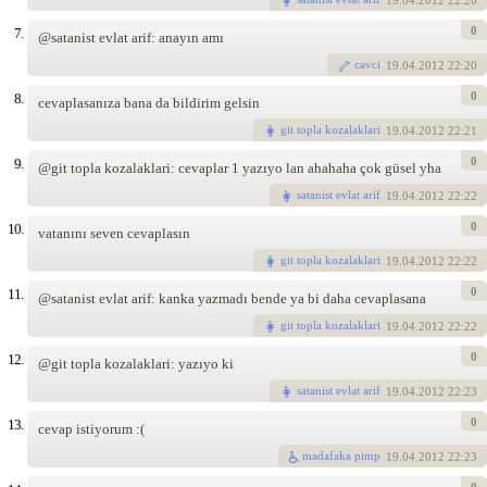
19
.04.2012 22:20
0
7.
@satanist evlat arif: anayın amı
cavci
19
.04.2012 22:20
0
8.
cevaplasanıza bana da bildirim gelsin
git topla kozalaklari
19
.04.2012 22:21
0
9.
@git topla kozalaklari: cevaplar 1 yazıyo lan ahahaha çok güsel yha
satanist evlat arif
19
.04.2012 22:22
0
10.
vatanını seven cevaplasın
git topla kozalaklari
19
.04.2012 22:22
0
11.
@satanist evlat arif: kanka yazmadı bende ya bi daha cevaplasana
git topla kozalaklari
19
.04.2012 22:22
0
12.
@git topla kozalaklari: yazıyo ki
satanist evlat arif
19
.04.2012 22:23
0
13.
cevap istiyorum :(
madafaka pimp
19
.04.2012 22:23