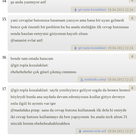
0
14.
şu anda yazmıyor arif
git topla kozalaklari
19
.04.2012 22:24
0
15.
yani cevaplar butonuna basarsam yazıyor ama bana bir uyarı gelmedi
bence çok önemli bir problem bu bu arada sözlüğün ilk cevap butonuna
sonda basılan entrysini giriyorum hayırlı olsun
@satanist evlat arif:
git topla kozalaklari
19
.04.2012 22:24
0
16.
bende tam ortada basıcam
@git topla kozalaklari:
ehehehehehe çok güsel çıkmış cnmmsss
madafaka pimp
19
.04.2012 22:25
0
17.
@git topla kozalaklari: sayfa yenileyince geliyor orgda da hemen hemen
böyleydi burda ana sayfada devam edemiyosun kodlar giriyo devreye
onla ilgili bi ayrıntı var işte
@madafaka pimp: sana da cevap butonu kullanarak ilk defa bi entryde
iki cevap butonu kullanmayı da ben yapıyorum. bu arada nick altım 31.
sözcük benim eheheheahahlıeahhea
satanist evlat arif
19
.04.2012 22:27