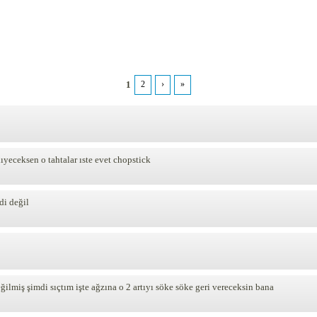
1
2
›
»
ıyeceksen o tahtalar ıste evet chopstick
di değil
ilmiş şimdi sıçtım işte ağzına o 2 artıyı söke söke geri vereceksin bana