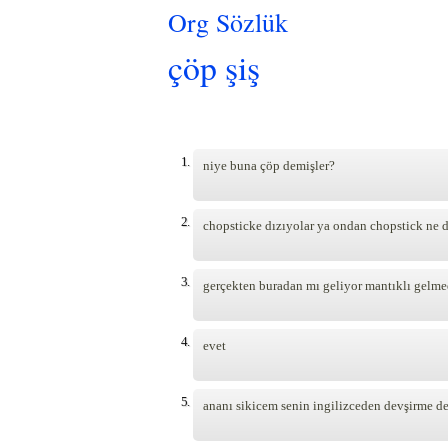
Org Sözlük
çöp şiş
Pages
1.
niye buna çöp demişler?
2.
chopsticke dızıyolar ya ondan chopstick ne d
3.
gerçekten buradan mı geliyor mantıklı gelme
4.
evet
5.
ananı sikicem senin ingilizceden devşirme değ