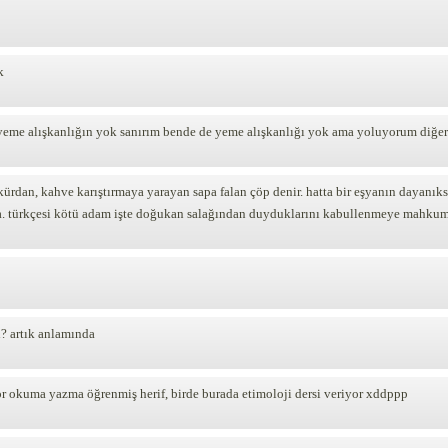
k
 yeme alışkanlığın yok sanırım bende de yeme alışkanlığı yok ama yoluyorum diğer
kürdan, kahve karıştırmaya yarayan sapa falan çöp denir. hatta bir eşyanın dayanıks
. türkçesi kötü adam işte doğukan salağından duyduklarını kabullenmeye mahkumdu
? artık anlamında
 okuma yazma öğrenmiş herif, birde burada etimoloji dersi veriyor xddppp