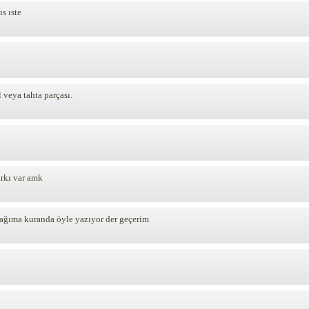
s ıste
 veya tahta parçası.
arkı var amk
cağıma kuranda öyle yazıyor der geçerim