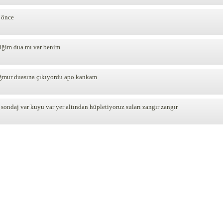
 önce
iğim dua mı var benim
ağmur duasına çıkıyordu apo kankam
sondaj var kuyu var yer altından hüpletiyoruz suları zangır zangır