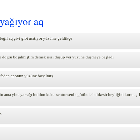
 yağıyor aq
değil aq çivi gibi acıtıyor yüzüme geldikçe
e doğru boşalmıştım demek ısısı düşüp yer yüzüne düşmeye başladı
afeden aponun yüzüne boşalmış.
n ama yine yarrağı buldun keke. sentor senin götünde balıkesir beyliğini kurmuş
k