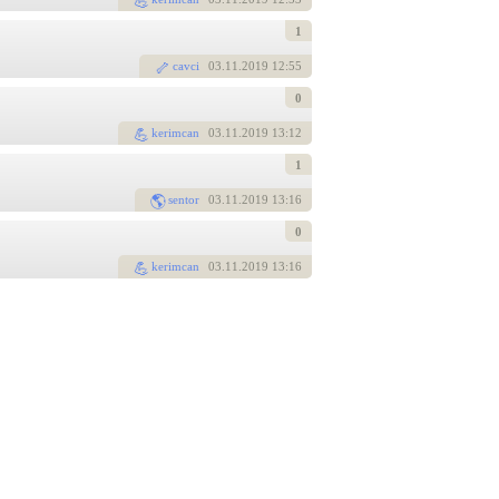
1
cavci
03
.11.2019 12:55
0
kerimcan
03
.11.2019 13:12
1
sentor
03
.11.2019 13:16
0
kerimcan
03
.11.2019 13:16