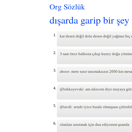
Org Sözlük
dışarda garip bir şey
1.
kar desen değil dolu desen değil yağmur hiç 
2.
3 saat önce balkona çıkıp kuzey doğu yönün
3.
aboov. mete sınır tanımaksızın 2000 km mes
4.
@lokkoyevski: am sikecem diye rusyaya gitti
5.
@tavdi: sende iyice buralı olmuşsun çitlenbi
6.
olanları unutmak için dua ediyorum şuanda