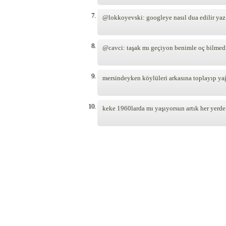
7.
@lokkoyevski: googleye nasıl dua edilir yaz
8.
@cavci: taşak mı geçiyon benimle oç bilmed
9.
mersindeyken köylüleri arkasına toplayıp y
10.
keke 1960larda mı yaşıyorsun artık her yerde 