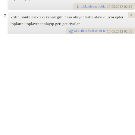
triskaidekaphobia
10
.05.2012 02:12
0
7.
krilin, south parktaki kenny gibi paso ölüyor. hatta alayı ölüyor ejder
toplarını toplayıp toplayıp geri getiriyolar
MYDİCKİSDİMDİCK
10
.05.2012 02:30