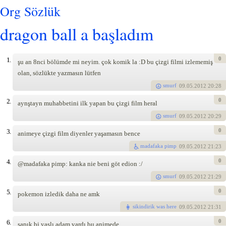
Org Sözlük
dragon ball a başladım
0
1.
şu an 8nci bölümde mi neyim. çok komik la :D bu çizgi filmi izlememiş
olan, sözlükte yazmasın lütfen
smurf
09
.05.2012 20:28
0
2.
aynştayn muhabbetini ilk yapan bu çizgi film heral
smurf
09
.05.2012 20:29
0
3.
animeye çizgi film diyenler yaşamasın bence
madafaka pimp
09
.05.2012 21:23
0
4.
@madafaka pimp: kanka nie beni göt edion :/
smurf
09
.05.2012 21:29
0
5.
pokemon izledik daha ne amk
sikindirik was here
09
.05.2012 21:31
0
6.
sapık bi yaşlı adam vardı bu animede