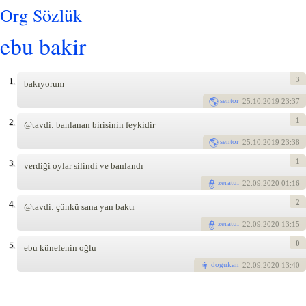
Org Sözlük
ebu bakir
3
1.
bakıyorum
sentor
25
.10.2019 23:37
1
2.
@tavdi: banlanan birisinin feykidir
sentor
25
.10.2019 23:38
1
3.
verdiği oylar silindi ve banlandı
zeratul
22
.09.2020 01:16
2
4.
@tavdi: çünkü sana yan baktı
zeratul
22
.09.2020 13:15
0
5.
ebu künefenin oğlu
dogukan
22
.09.2020 13:40