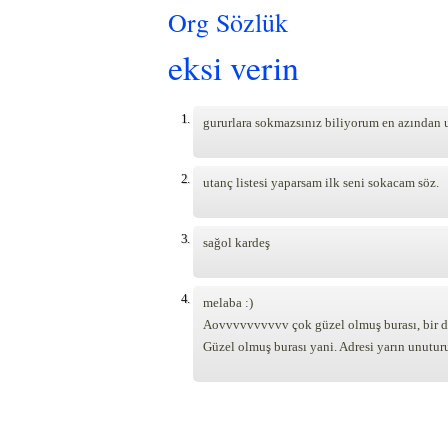
Org Sözlük
eksi verin
1.
gururlara sokmazsınız biliyorum en azından ut
2.
utanç listesi yaparsam ilk seni sokacam söz.
3.
sağol kardeş
4.
melaba :)
Aovvvvvvvvvv çok güzel olmuş burası, bir dön
Güzel olmuş burası yani. Adresi yarın unutur