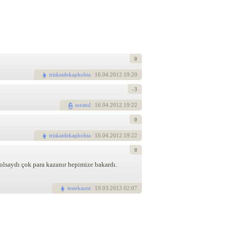
0
triskaidekaphobia
16
.04.2012 19:20
-3
zeratul
16
.04.2012 19:22
0
triskaidekaphobia
16
.04.2012 19:22
0
olsaydı çok para kazanır hepimize bakardı.
testekaunt
19
.03.2013 02:07