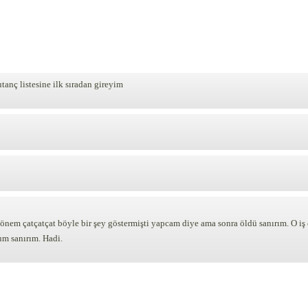
anç listesine ilk sıradan gireyim
em çatçatçat böyle bir şey göstermişti yapcam diye ama sonra öldü sanırım. O iş 
um sanırım. Hadi.