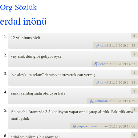
Org Sözlük
erdal inönü
0
1.
12 yıl olmuş öleli
cavci
31
.10.2019 14:32
1
2.
vay amk dün gibi geliyor oysa
sentor
31
.10.2019 14:33
1
3.
"ve aleyküm selam" demiş ve titreyerek can vermiş
cavci
31
.10.2019 14:34
1
4.
sanki yanıbaşımda oturuyor hala
kerimcan
31
.10.2019 14:39
1
5.
Ah be abi. Aramızda 3 5 koalisyon yapar ortak şarap alırdık. Fakirdik ama
mutluyduk.
popeye the sailorman
31
.10.2019 17:06
0
6.
erdal sevdiğimiz bir abimizdi