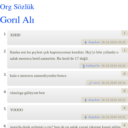
Org Sözlük
Gorıl Alı
1
1.
XDDD
dogukan
26
.10.2019 18:29
1
2.
Kanka sen bu şeylere çok kaptırıyorsun kendini. Hzy'yi bile yıllardır o
salak motorcu herif zannettin. Bu herif de 17 değil.
hadigeyler
26
.10.2019 18:34
0
3.
hala o motorcu zannediyordur bence
cavci
26
.10.2019 18:34
0
4.
olasılıga gülüyom ben
dogukan
26
.10.2019 18:35
0
5.
YOOOO
dogukan
26
.10.2019 18:35
0
6.
insta'da denk gelmisti o tip? ben de en salak yazari isketme karari aldim.