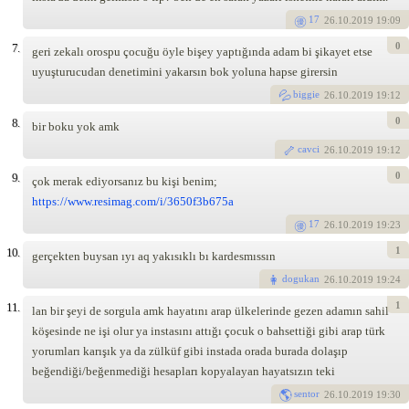
17
26
.10.2019 19:09
0
7.
geri zekalı orospu çocuğu öyle bişey yaptığında adam bi şikayet etse
uyuşturucudan denetimini yakarsın bok yoluna hapse girersin
biggie
26
.10.2019 19:12
0
8.
bir boku yok amk
cavci
26
.10.2019 19:12
0
9.
çok merak ediyorsanız bu kişi benim;
https://www.resimag.com/i/3650f3b675a
17
26
.10.2019 19:23
1
10.
gerçekten buysan ıyı aq yakısıklı bı kardesmıssın
dogukan
26
.10.2019 19:24
1
11.
lan bir şeyi de sorgula amk hayatını arap ülkelerinde gezen adamın sahil
köşesinde ne işi olur ya instasını attığı çocuk o bahsettiği gibi arap türk
yorumları karışık ya da zülküf gibi instada orada burada dolaşıp
beğendiği/beğenmediği hesapları kopyalayan hayatsızın teki
sentor
26
.10.2019 19:30