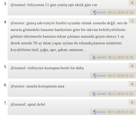
0
3.
@zeratul: biliyorum 11 gün yanlış işte eksik gün var
sentor
28
.11.2019 21:16
1
4.
@sentor: güneş takvimiyle birebir uyumlu olmak zorunda değil. sen de
mesela götündeki basurun hareketine göre bir takvim belirleyebilirsin.
götünü siktirmenle basurun tekrar çıkması arasında geçen süreye 1 ay
desek senede 50 ay falan yapar. aylara da tokmakçılarının isimlerini
koyabilirsin latif, çağrı, apo, şaban, ramazan...
zeratul
28
.11.2019 21:30
0
5.
@zeratul: terbiyesiz konuşma benle bir daha
sentor
28
.11.2019 21:31
0
6.
@sentor: ananla konuşurum ama
zeratul
28
.11.2019 21:32
0
7.
@zeratul: aptal defol
sentor
28
.11.2019 21:34