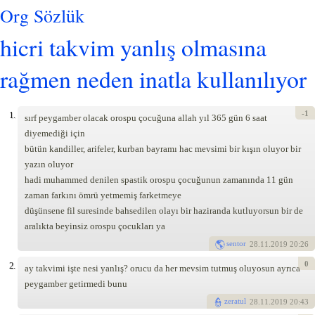
Org Sözlük
hicri takvim yanlış olmasına
rağmen neden inatla kullanılıyor
-1
1.
sırf peygamber olacak orospu çocuğuna allah yıl 365 gün 6 saat
diyemediği için
bütün kandiller, arifeler, kurban bayramı hac mevsimi bir kışın oluyor bir
yazın oluyor
hadi muhammed denilen spastik orospu çocuğunun zamanında 11 gün
zaman farkını ömrü yetmemiş farketmeye
düşünsene fil suresinde bahsedilen olayı bir haziranda kutluyorsun bir de
aralıkta beyinsiz orospu çocukları ya
sentor
28
.11.2019 20:26
0
2.
ay takvimi işte nesi yanlış? orucu da her mevsim tutmuş oluyosun ayrıca
peygamber getirmedi bunu
zeratul
28
.11.2019 20:43