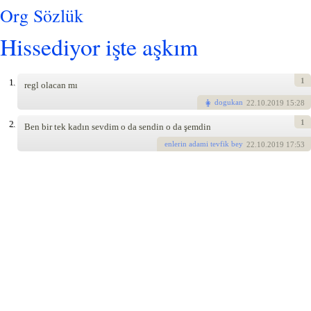
Org Sözlük
Hissediyor işte aşkım
1
1.
regl olacan mı
dogukan
22
.10.2019 15:28
1
2.
Ben bir tek kadın sevdim o da sendin o da şemdin
enlerin adami tevfik bey
22
.10.2019 17:53