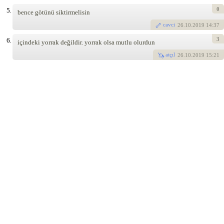
0
5.
bence götünü siktirmelisin
cavci
26
.10.2019 14:37
3
6.
içindeki yorrak değildir. yorrak olsa mutlu olurdun
atçıl
26
.10.2019 15:21