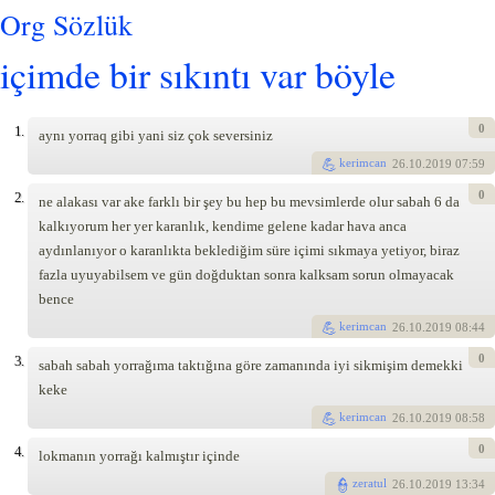
Org Sözlük
içimde bir sıkıntı var böyle
0
1.
aynı yorraq gibi yani siz çok seversiniz
kerimcan
26
.10.2019 07:59
0
2.
ne alakası var ake farklı bir şey bu hep bu mevsimlerde olur sabah 6 da
kalkıyorum her yer karanlık, kendime gelene kadar hava anca
aydınlanıyor o karanlıkta beklediğim süre içimi sıkmaya yetiyor, biraz
fazla uyuyabilsem ve gün doğduktan sonra kalksam sorun olmayacak
bence
kerimcan
26
.10.2019 08:44
0
3.
sabah sabah yorrağıma taktığına göre zamanında iyi sikmişim demekki
keke
kerimcan
26
.10.2019 08:58
0
4.
lokmanın yorrağı kalmıştır içinde
zeratul
26
.10.2019 13:34