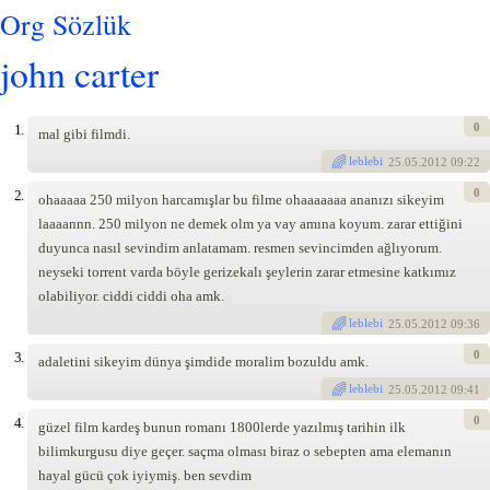
Org Sözlük
john carter
0
1.
mal gibi filmdi.
leblebi
25
.05.2012 09:22
0
2.
ohaaaaa 250 milyon harcamışlar bu filme ohaaaaaaa ananızı sikeyim
laaaannn. 250 milyon ne demek olm ya vay amına koyum. zarar ettiğini
duyunca nasıl sevindim anlatamam. resmen sevincimden ağlıyorum.
neyseki torrent varda böyle gerizekalı şeylerin zarar etmesine katkımız
olabiliyor. ciddi ciddi oha amk.
leblebi
25
.05.2012 09:36
0
3.
adaletini sikeyim dünya şimdide moralim bozuldu amk.
leblebi
25
.05.2012 09:41
0
4.
güzel film kardeş bunun romanı 1800lerde yazılmış tarihin ilk
bilimkurgusu diye geçer. saçma olması biraz o sebepten ama elemanın
hayal gücü çok iyiymiş. ben sevdim