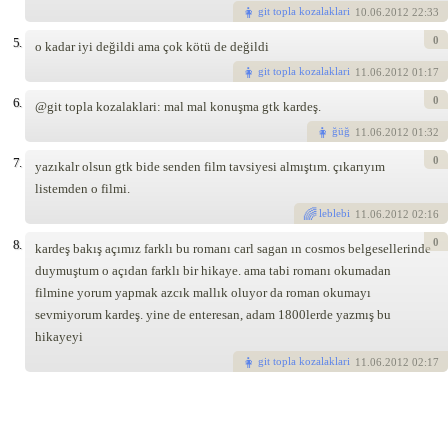
git topla kozalaklari
10
.06.2012 22:33
0
5.
o kadar iyi değildi ama çok kötü de değildi
git topla kozalaklari
11
.06.2012 01:17
0
6.
@git topla kozalaklari: mal mal konuşma gtk kardeş.
ğüğ
11
.06.2012 01:32
0
7.
yazıkalr olsun gtk bide senden film tavsiyesi almıştım. çıkarıyım
listemden o filmi.
leblebi
11
.06.2012 02:16
0
8.
kardeş bakış açımız farklı bu romanı carl sagan ın cosmos belgesellerinde
duymuştum o açıdan farklı bir hikaye. ama tabi romanı okumadan
filmine yorum yapmak azcık mallık oluyor da roman okumayı
sevmiyorum kardeş. yine de enteresan, adam 1800lerde yazmış bu
hikayeyi
git topla kozalaklari
11
.06.2012 02:17