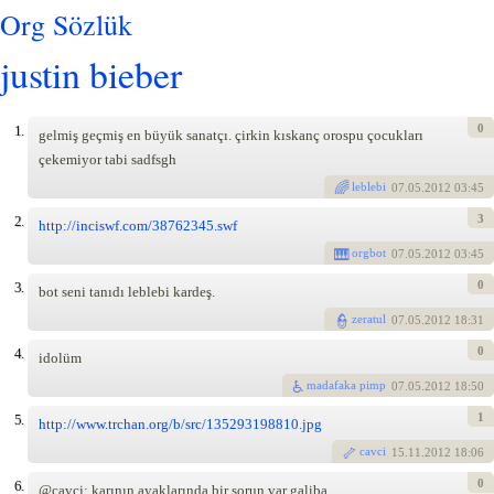
Org Sözlük
justin bieber
0
1.
gelmiş geçmiş en büyük sanatçı. çirkin kıskanç orospu çocukları
çekemiyor tabi sadfsgh
leblebi
07
.05.2012 03:45
3
2.
http://inciswf.com/38762345.swf
orgbot
07
.05.2012 03:45
0
3.
bot seni tanıdı leblebi kardeş.
zeratul
07
.05.2012 18:31
0
4.
idolüm
madafaka pimp
07
.05.2012 18:50
1
5.
http://www.trchan.org/b/src/135293198810.jpg
cavci
15
.11.2012 18:06
0
6.
@cavci: karının ayaklarında bir sorun var galiba