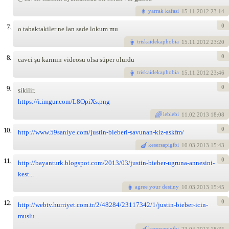
yarrak kafasi
15
.11.2012 23:14
0
7.
o tabaktakiler ne lan sade lokum mu
triskaidekaphobia
15
.11.2012 23:20
0
8.
cavci şu karının videosu olsa süper olurdu
triskaidekaphobia
15
.11.2012 23:46
0
9.
sikilir.
https://i.imgur.com/L8OpiXs.png
leblebi
11
.02.2013 18:08
0
10.
http://www.59saniye.com/justin-bieberi-savunan-kiz-askfm/
kesersapigibi
10
.03.2013 15:43
0
11.
http://bayanturk.blogspot.com/2013/03/justin-bieber-ugruna-annesini-
kest...
agree your destiny
10
.03.2013 15:45
0
12.
http://webtv.hurriyet.com.tr/2/48284/23117342/1/justin-bieber-icin-
muslu...
kesersapigibi