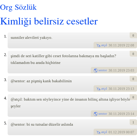
Org Sözlük
Kimliği belirsiz cesetler
0
1.
sunniler alevileri yakıyo.
atçıl
30
.11.2019 22:08
0
2.
şimdi de seri katiller gibi ceset fotolarına bakmaya mı başladın?
tıklamadım bu arada hiçbirine
sentor
30
.11.2019 23:03
0
3.
@sentor: az pişmiş kank bakabilirsin
atçıl
30
.11.2019 23:13
0
4.
@atçıl: baktım sen söyleyince yine de insanın bilinç altına işliyor böyle
şeyler
sentor
30
.11.2019 23:14
1
5.
@sentor: bi su tutsalar düzelir aslında
atçıl
01
.12.2019 00:07