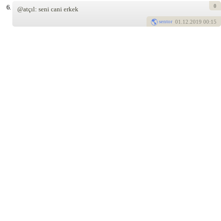
0
6.
@atçıl: seni cani erkek
sentor
01
.12.2019 00:15