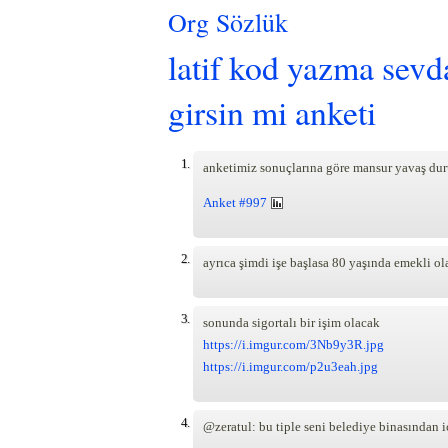
Org Sözlük
latif kod yazma sevda
girsin mi anketi
1.
anketimiz sonuçlarına göre mansur yavaş dur
Anket #997
2.
ayrıca şimdi işe başlasa 80 yaşında emekli 
3.
sonunda sigortalı bir işim olacak
https://i.imgur.com/3Nb9y3R.jpg
https://i.imgur.com/p2u3eah.jpg
4.
@zeratul: bu tiple seni belediye binasından i