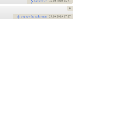
hadigeyler
25
.10.2019 15:31
0
popeye the sailorman
25
.10.2019 17:27