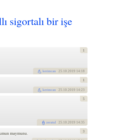
 sigortalı bir işe
1
kerimcan
25
.10.2019 14:18
1
kerimcan
25
.10.2019 14:23
5
zeratul
25
.10.2019 14:35
3
 kodumun maymunu.