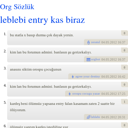
Org Sözlük
leblebi entry kas biraz
0
1.
bu statla x basıp durma çok dayak yersin.
zeratul
04
.05.2012 16:37
0
2.
kim lan bu forumun admini. banlasın şu gerizekalıyı.
orgbot
04
.05.2012 16:37
0
3.
anasını siktim orospu çocuğunun
agree your destiny
04
.05.2012 16:42
0
4.
kim lan bu forumun admini. banlasın şu gerizekalıyı.
orospu cocugu yazar
04
.05.2012 17:25
1
5.
kardeş beni ölümsüz yapsana entry falan kasamam zaten 2 saatte bir
ölüyorum.
leblebi
04
.05.2012 20:31
0
6.
ölümsüz yaptım kardeş istediğine vur