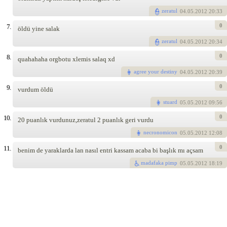
zeratul
04
.05.2012 20:33
0
7.
öldü yine salak
zeratul
04
.05.2012 20:34
0
8.
quahahaha orgbotu xlemis salaq xd
agree your destiny
04
.05.2012 20:39
0
9.
vurdum öldü
stuard
05
.05.2012 09:56
0
10.
20 puanlık vurdunuz,zeratul 2 puanlık geri vurdu
necronomicon
05
.05.2012 12:08
0
11.
benim de yaraklarda lan nasıl entri kassam acaba bi başlık mı açsam
madafaka pimp
05
.05.2012 18:19