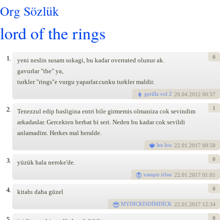
Org Sözlük
lord of the rings
0
1.
yeni neslin susam sokagi, bu kadar overrated olunur ak.
gavurlar "the" ya,
turkler "rings"e vurgu yaparlar.cunku turkler maldir.
gerilla vol 2
20
.04.2012 00:57
1
2.
Tenezzul edip basligina entri bile girmemis olmaniza cok sevindim
arkadaslar. Gercekten berbat bi seri. Neden bu kadar cok sevildi
anlamadim. Herkes mal heralde.
lee loo
22
.01.2017 00:58
0
3.
yüzük hala neroke'de.
vampir irfan
22
.01.2017 01:01
0
4.
kitabı daha güzel
MYDİCKİSDİMDİCK
22
.01.2017 12:34
0
5.