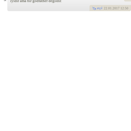
iyidir ama bir godfather değildir.
atçıl
22
.01.2017 12:50