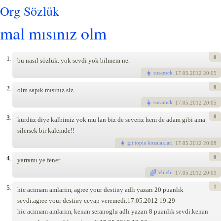
Org Sözlük
mal mısınız olm
0
1.
bu nasıl sözlük. yok sevdi yok bilmem ne.
susamck
17
.05.2012 20:05
0
2.
olm sapık mısınız siz
susamck
17
.05.2012 20:05
0
3.
kürdüz diye kalbimiz yok mu lan biz de severiz hem de adam gibi ama
silersek bir kalemde!!
git topla kozalaklari
17
.05.2012 20:08
0
4.
yarramı ye fener
leblebi
17
.05.2012 20:09
1
5.
hic acimam amlarim, agree your destiny adlı yazarı 20 puanlık
sevdi.agree your destiny cevap veremedi.17.05.2012 19:29
hic acimam amlarim, kenan seranoglu adlı yazarı 8 puanlık sevdi.kenan