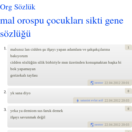
Org Sözlük
mal orospu çocukları sikti gene
sözlüğü
1
1.
malsınız lan cidden şu ifşayı yapan adamlara ve şakşakçılarına
bakıyorum
cidden sözlüğün silik birbiriyle msn üzerinden konuşmaktan başka bi
bok yapamayan
gerizekalı tayfası
sentor
22
.04.2012 20:01
0
2.
yk sana diyo
satanist evlat arif
22
.04.2012 20:03
0
3.
yeka ya demiom sus faruk demek
ifşayı savunmak değil
sentor
22
.04.2012 20:03