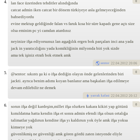
0
4.
lan face üzerinden tehditler alındığında
catcat admin iken catcat bir dönem türkiyeye asla gelmeyeceğinden
bahsediyordu
evine mektup geldiğinde falan vs faruk kısa bir süre kapadı gene açtı size
olsa eminim pc yi camdan atardınız
neyinize ifşa ediyorsunuz lan aşşağılık ergen bok parçaları inci ana yada
jack in yaratıcılığını yada komikliğinin milyonda biri yok sizde
ama tek işiniz etrafı bok etmek amk
sentor
22
.04.2012 20:06
0
5.
@sentor: sıkıntı şu ki o ifşa dediğin olayın önde gelenlerinden biri
jackti. ayrıca benim adımı koyan banlanır ama başkaları ifşa edilmeye
devam edilebilir ne demek
yarrak kafasi
22
.04.2012 20:12
0
6.
sorun ifşa değil kardeşim,millet ifşa olurken kakara kikiri yap götünü
kımıldatma hatta kendin ifşa et sonra admin efendi ifşa olsun ortalığa
talimatlar yağdırsın kendine ifşa yı kaldırsın yok öyle amk ifşa yoksa
kimseye yok
güvenlikmiş ne güvenliği amk gören gördü zaten isteyende eliyle