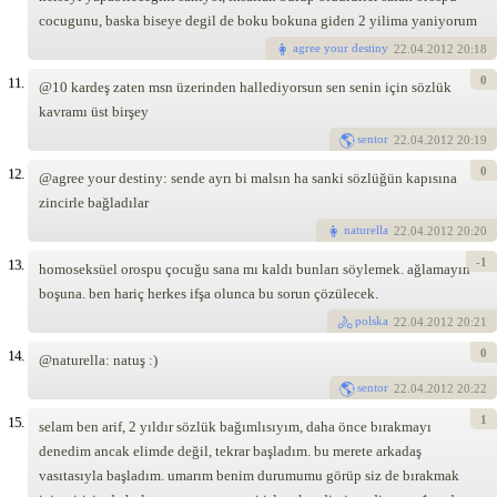
cocugunu, baska biseye degil de boku bokuna giden 2 yilima yaniyorum
agree your destiny
22
.04.2012 20:18
0
11.
@10 kardeş zaten msn üzerinden hallediyorsun sen senin için sözlük
kavramı üst birşey
sentor
22
.04.2012 20:19
0
12.
@agree your destiny: sende ayrı bi malsın ha sanki sözlüğün kapısına
zincirle bağladılar
naturella
22
.04.2012 20:20
-1
13.
homoseksüel orospu çocuğu sana mı kaldı bunları söylemek. ağlamayın
boşuna. ben hariç herkes ifşa olunca bu sorun çözülecek.
polska
22
.04.2012 20:21
0
14.
@naturella: natuş :)
sentor
22
.04.2012 20:22
1
15.
selam ben arif, 2 yıldır sözlük bağımlısıyım, daha önce bırakmayı
denedim ancak elimde değil, tekrar başladım. bu merete arkadaş
vasıtasıyla başladım. umarım benim durumumu görüp siz de bırakmak