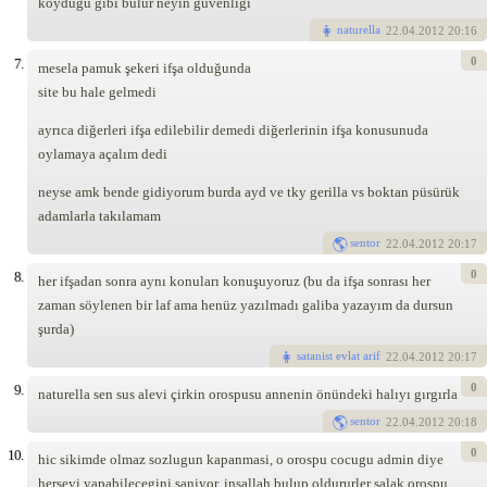
koyduğu gibi bulur neyin güvenliği
naturella
22
.04.2012 20:16
0
7.
mesela pamuk şekeri ifşa olduğunda
site bu hale gelmedi
ayrıca diğerleri ifşa edilebilir demedi diğerlerinin ifşa konusunuda
oylamaya açalım dedi
neyse amk bende gidiyorum burda ayd ve tky gerilla vs boktan püsürük
adamlarla takılamam
sentor
22
.04.2012 20:17
0
8.
her ifşadan sonra aynı konuları konuşuyoruz (bu da ifşa sonrası her
zaman söylenen bir laf ama henüz yazılmadı galiba yazayım da dursun
şurda)
satanist evlat arif
22
.04.2012 20:17
0
9.
naturella sen sus alevi çirkin orospusu annenin önündeki halıyı gırgırla
sentor
22
.04.2012 20:18
0
10.
hic sikimde olmaz sozlugun kapanmasi, o orospu cocugu admin diye
herseyi yapabilecegini saniyor, insallah bulup oldururler salak orospu