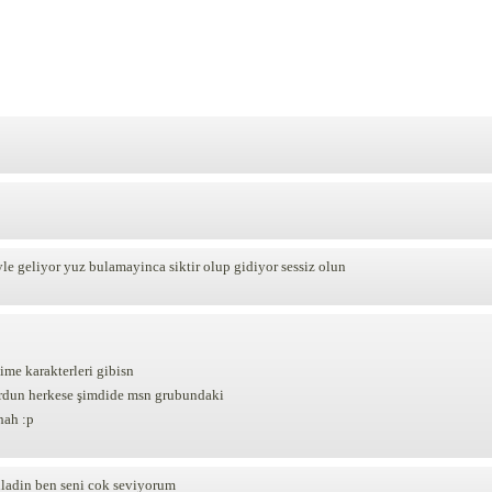
le geliyor yuz bulamayinca siktir olup gidiyor sessiz olun
me karakterleri gibisn
urdun herkese şimdide msn grubundaki
hah :p
nladin ben seni cok seviyorum