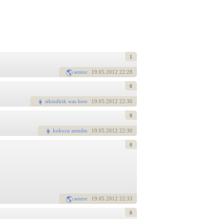
1
sentor
19
.05.2012 22:28
0
sikindirik was here
19
.05.2012 22:30
0
kokocu semdin
19
.05.2012 22:30
0
sentor
19
.05.2012 22:33
0