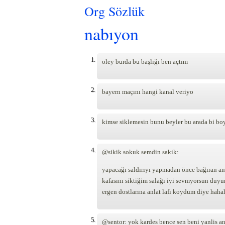
Org Sözlük
nabıyon
1.
oley burda bu başlığı ben açtım
2.
bayern maçını hangi kanal veriyo
3.
kimse siklemesin bunu beyler bu arada bi boy
4.
@sikik sokuk semdin sakik:
yapacağı saldırıyı yapmadan önce bağıran ani
kafasını siktiğim salağı iyi sevmyorsun duy
ergen dostlarına anlat lafı koydum diye haha
5.
@sentor: yok kardes bence sen beni yanlis a