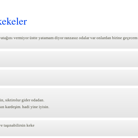
kekeler
atağını vermiyor üstte yatamam diyor ranzasız odalar var onlardan birine geçecem
in, siktirolur gider odadan.
sın kardeşim. hadi yine iyisin.
e taşınabilirsin keke