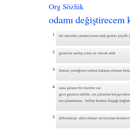
Org Sözlük
odamı değiştirecem 
1.
üst ranzada yatamıyorum amk gustav piçide y
2.
gustavla sarılıp yatın ne olacak amk
3.
fransız yarrağının tadına bakmış olursun hem
4.
sana şahane bir önerim var;
gece gustava sürtün. ses çıkarırsa kavga eders
ses çıkarmazsa... beline kırmızı kuşağı bağlar
5.
@kerimcan: altta olmayı seviyorsan benim ev