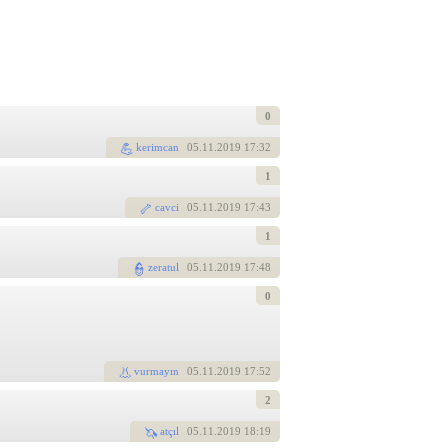
0
kerimcan
05
.11.2019 17:32
1
cavci
05
.11.2019 17:43
1
zeratul
05
.11.2019 17:48
0
vurmayın
05
.11.2019 17:52
2
atçıl
05
.11.2019 18:19