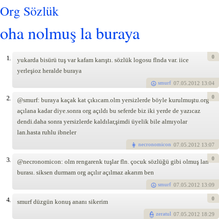
Org Sözlük
oha nolmuş la buraya
0
1.
yukarda bisürü tuş var kafam karıştı. sözlük logosu flnda var. iice
yerleşioz heralde buraya
smurf
07
.05.2012 13:04
0
2.
@smurf: buraya kaçak kat çıkıcam.olm yersizlerde böyle kurulmuştu.org
açılana kadar diye.sonra org açıldı bu seferde biz iki yerde de yazıcaz
dendi.daha sonra yersizlerde kaldılar,şimdi üyelik bile almıyolar
lan.hasta ruhlu ibneler
necronomicon
07
.05.2012 13:07
0
3.
@necronomicon: olm rengarenk tuşlar fln. çocuk sözlüğü gibi olmuş lan
burası. siksen durmam org açılır açılmaz akarım ben
smurf
07
.05.2012 13:09
0
4.
smurf düzgün konuş ananı sikerim
zeratul
07
.05.2012 18:29