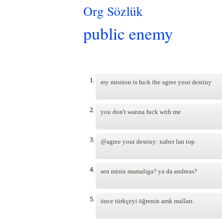
Org Sözlük
public enemy
Pages
1.
my mission is fuck the agree your destiny
2.
you don't wanna fuck with me
3.
@agree your destiny: naber lan top
4.
sen misin mamaliga? ya da andreas?
5.
önce türkçeyi öğrenin amk malları.