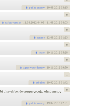
public enemy
10
.08.2012 03:15
0
sarkis varujan
11
.08.2012 04:03
- 11.08.2012 04:03
0
sanane
12
.08.2012 01:23
0
tester
19
.11.2012 05:28
0
agree your destiny
19
.11.2012 09:50
1
cthulhu
19
.02.2013 01:42
0
gibi olsaydı bende oruspu çocuğu olurdum suç
public enemy
19
.02.2013 02:01