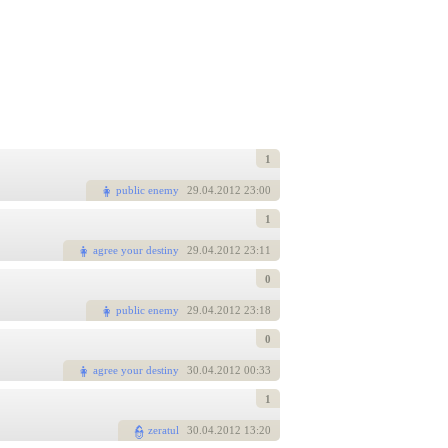
1
public enemy
29
.04.2012 23:00
1
agree your destiny
29
.04.2012 23:11
0
public enemy
29
.04.2012 23:18
0
agree your destiny
30
.04.2012 00:33
1
zeratul
30
.04.2012 13:20