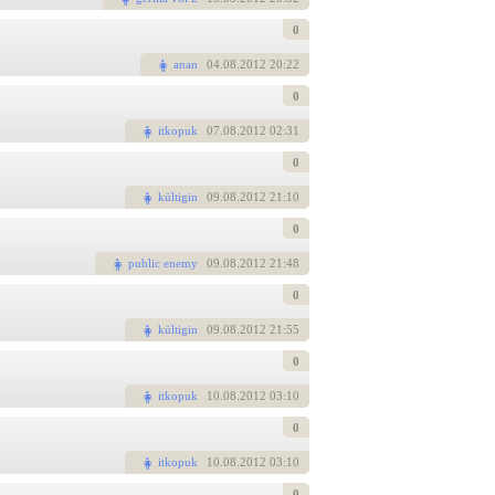
0
anan
04
.08.2012 20:22
0
itkopuk
07
.08.2012 02:31
0
kültigin
09
.08.2012 21:10
0
public enemy
09
.08.2012 21:48
0
kültigin
09
.08.2012 21:55
0
itkopuk
10
.08.2012 03:10
0
itkopuk
10
.08.2012 03:10
0