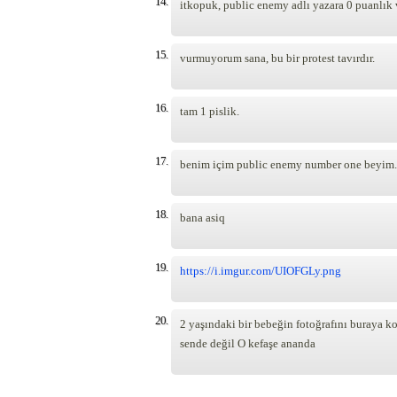
14.
itkopuk, public enemy adlı yazara 0 puanlık
15.
vurmuyorum sana, bu bir protest tavırdır.
16.
tam 1 pislik.
17.
benim içim public enemy number one beyim.
18.
bana asiq
19.
https://i.imgur.com/UIOFGLy.png
20.
2 yaşındaki bir bebeğin fotoğrafını buraya 
sende değil O kefaşe ananda