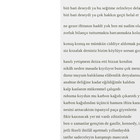
biri bari deseydi ya bu seğrime zelzeleye dela
biri bari deseydi ya çok hakkın geçti helal et
ne gezer iftiranın haddi yok ben mi nadim o
zorluk bilanço tutturmakta harcanmakta kol
konuş konuş ne mümkün ciddiye aldırmak pa
siz kozalak dersiniz bizim köylüye sorsan gıc
hasılı yetişmem iktiza etti bizzat kendim
nikâh neden masada kıyılıyor bunu çok mera
durur muyum balıklama elâlemlik deryaların
anahtar deliğine kadar eğildiğimle kaldım
kalp kaslarım mükemmel çalışırdı
ruhuma koydun mu karbon kağıdı çıkarırdı 
karbon kağıdından üçüncü hamura iftira kara
nesini arıtacaktım ispanyol paça giyenlerin
fikir kazınacak yer mi vardı zihinlerinde
ben o zamanlar gençtim de gaulle, kennedy, i
jetli füzeli ihtilâl aşırtmalı yıllardaydık
tarihe sadeceleyin karışmıştı mancınık