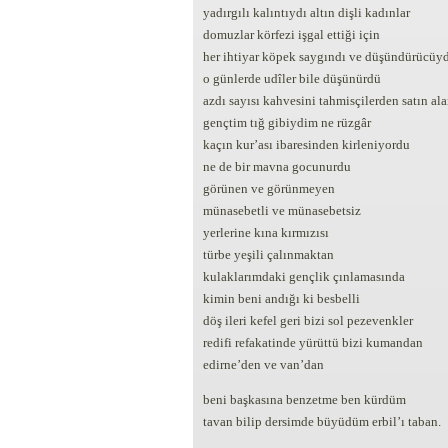
yadırgılı kalıntıydı altın dişli kadınlar
domuzlar körfezi işgal ettiği için
her ihtiyar köpek saygındı ve düşündürücüy
o günlerde udîler bile düşünürdü
azdı sayısı kahvesini tahmisçilerden satın ala
gençtim tığ gibiydim ne rüzgâr
kaçın kur’ası ibaresinden kirleniyordu
ne de bir mavna gocunurdu
görünen ve görünmeyen
münasebetli ve münasebetsiz
yerlerine kına kırmızısı
türbe yeşili çalınmaktan
kulaklarımdaki gençlik çınlamasında
kimin beni andığı ki besbelli
döş ileri kefel geri bizi sol pezevenkler
redifi refakatinde yürüttü bizi kumandan
edirne’den ve van’dan
beni başkasına benzetme ben kürdüm
tavan bilip dersimde büyüdüm erbil’ı taban.