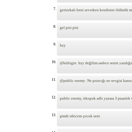
7.
gerizekalı beni severken kendisini öldürdü 
8.
gel pisi pisi
9.
hzy
10.
@kültigin: hzy değilim.sadece senin yazdığı
11.
@public enemy: Ne pıtırcığı ne sevgisi kansı
12.
public enemy, itkopuk adlı yazara 3 puanlık 
13.
şimdi sikicem çocuk seni.