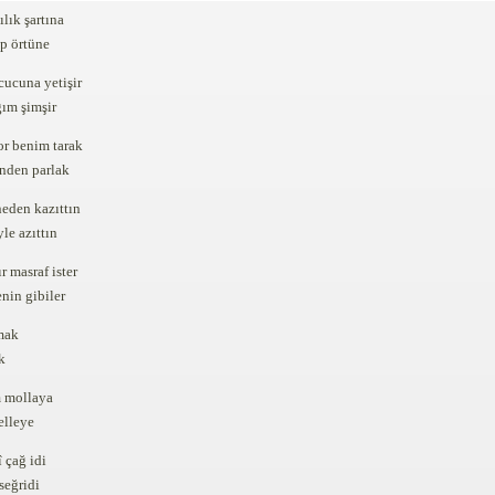
lık şartına
üp örtüne
ucuna yetişir
ğım şimşir
or benim tarak
enden parlak
eden kazıttın
le azıttın
r masraf ister
enin gibiler
mak
k
m mollaya
elleye
 çağ idi
seğridi