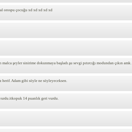
mal orospu çocuğu xd xd xd xd xd
n malca şeyler sinirime dokunmaya başladı.şu sevgi pıtırcığı modundan çıkın amk.
z herif. Adam gibi söyle ne söyleyeceksen.
vurdu.itkopuk 14 puanlık geri vurdu.