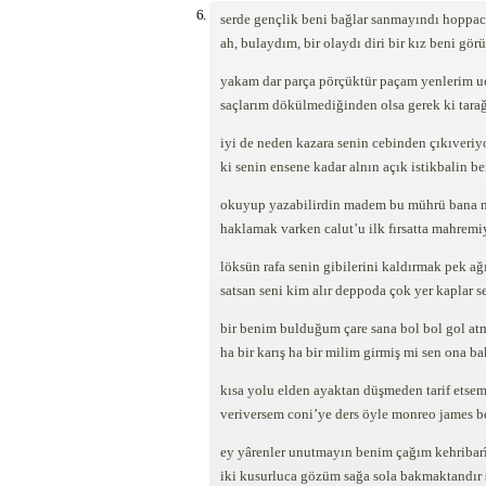
6.
serde gençlik beni bağlar sanmayındı hoppacı
ah, bulaydım, bir olaydı diri bir kız beni gör
yakam dar parça pörçüktür paçam yenlerim uc
saçlarım dökülmediğinden olsa gerek ki tara
iyi de neden kazara senin cebinden çıkıveriy
ki senin ensene kadar alnın açık istikbalin b
okuyup yazabilirdin madem bu mührü bana n
haklamak varken calut’u ilk fırsatta mahremiy
löksün rafa senin gibilerini kaldırmak pek ağı
satsan seni kim alır deppoda çok yer kaplar s
bir benim bulduğum çare sana bol bol gol at
ha bir karış ha bir milim girmiş mi sen ona ba
kısa yolu elden ayaktan düşmeden tarif etse
veriversem coni’ye ders öyle monreo james b
ey yârenler unutmayın benim çağım kehribarî
iki kusurluca gözüm sağa sola bakmaktandır 