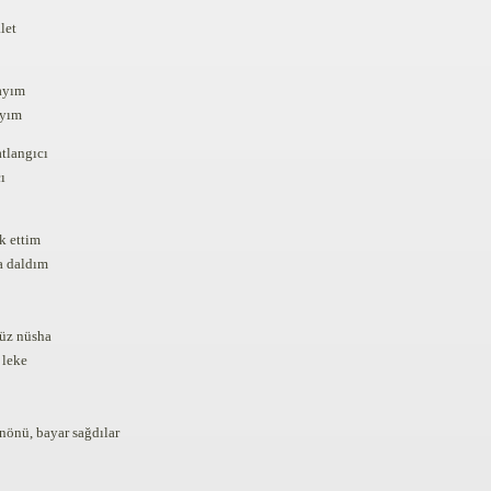
let
layım
ayım
tlangıcı
ı
k ettim
a daldım
yüz nüsha
 leke
nönü, bayar sağdılar