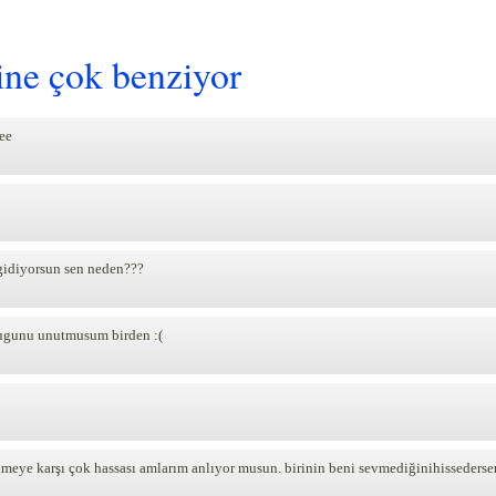
rine çok benziyor
cee
gidiyorsun sen neden???
dugunu unutmusum birden :(
eye karşı çok hassası amlarım anlıyor musun. birinin beni sevmediğinihisseder