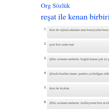
Org Sözlük
reşat ile kenan birbi
1.
ikisi de orjinal adamlar ama benziyorlar ben
2.
ayni kisi onlar mal
3.
@hic acimam amlarim: bugün baana çok zıt 
4.
@rusla basilan imam: pardon ya kirilgan ol
5.
ikisi de feykim
6.
@hic acimam amlarim: üzülüyorum ben sevilm