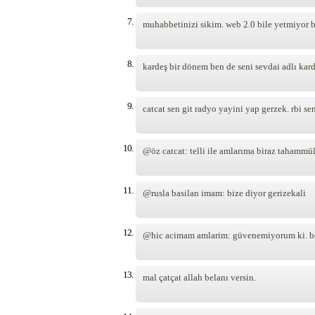
7.
muhabbetinizi sikim. web 2.0 bile yetmiyor b
8.
kardeş bir dönem ben de seni sevdai adlı kar
9.
catcat sen git radyo yayini yap gerzek. rbi se
10.
@öz catcat: telli ile amlarıma biraz tahammü
11.
@rusla basilan imam: bize diyor gerizekali
12.
@hic acimam amlarim: güvenemiyorum ki. beni
13.
mal çatçat allah belanı versin.