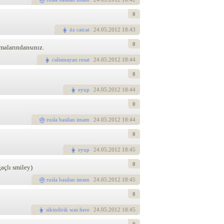
0
öz catcat
24
.05.2012 18:43
0
malarındansınız.
calismayan resat
24
.05.2012 18:44
0
eyup
24
.05.2012 18:44
0
rusla basilan imam
24
.05.2012 18:44
0
eyup
24
.05.2012 18:45
0
açlı smiley)
rusla basilan imam
24
.05.2012 18:45
0
sikindirik was here
24
.05.2012 18:45