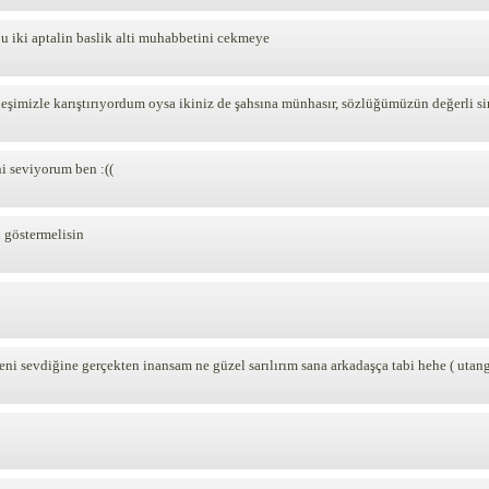
u iki aptalin baslik alti muhabbetini cekmeye
deşimizle karıştırıyordum oysa ikiniz de şahsına münhasır, sözlüğümüzün değerli si
ni seviyorum ben :((
l göstermelisin
 sevdiğine gerçekten inansam ne güzel sarılırım sana arkadaşça tabi hehe ( utang