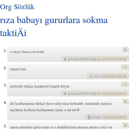
Org Sözlük
rıza babayı gururlara sokma
taktiÄi
0
1.
o artıyı bana ver evlat
guizanin abdest aldigi su
20
.04.2012 00:40
-1
2.
naptın lan
cavci
20
.04.2012 00:45
-1
3.
mobilde türkçe karakterli başlık böyle
guizanin abdest aldigi su
20
.04.2012 00:52
0
4.
dil kodlamasını türkçe force ediyosun herhalde. normalde tarayıcı
sayfanın kodunu kullanması lazm. o da utf-8
zeratul
20
.04.2012 00:55
0
5.
opera miniden giriyorum ve o dediklerinin ananın amına yolu var