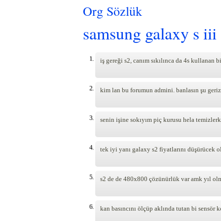
Org Sözlük
samsung galaxy s iii
1.
iş gereği s2, canım sıkılınca da 4s kullanan 
2.
kim lan bu forumun admini. banlasın şu geriz
3.
senin işine sokıyım piç kurusu hela temizlerk
4.
tek iyi yanı galaxy s2 fiyatlarını düşürücek 
5.
s2 de de 480x800 çözünürlük var amk yıl ol
6.
kan basıncını ölçüp aklında tutan bi sensör k