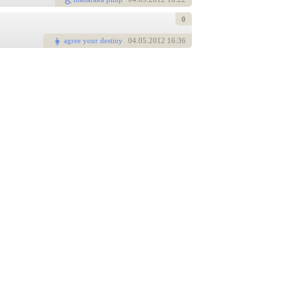
0
agree your destiny
04
.05.2012 16:36