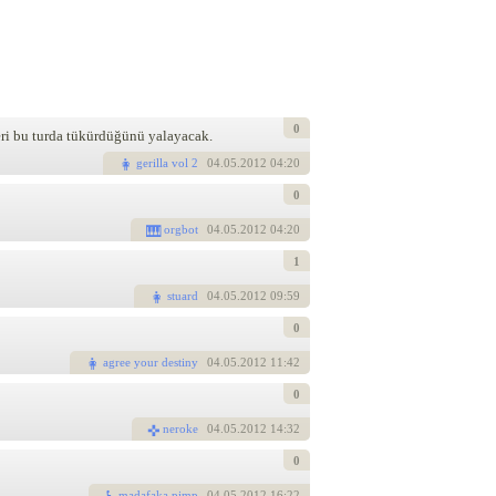
0
leri bu turda tükürdüğünü yalayacak.
gerilla vol 2
04
.05.2012 04:20
0
orgbot
04
.05.2012 04:20
1
stuard
04
.05.2012 09:59
0
agree your destiny
04
.05.2012 11:42
0
neroke
04
.05.2012 14:32
0
madafaka pimp
04
.05.2012 16:22