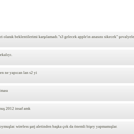
biri olarak beklentilerimi karşılamadı."s3 gelecek apple'ın anasını sikecek" şovalye
ekalıyı.
en ne yapıcan lan s2 yi
olması
muş 2012 insaf amk
oymuşlar. wireless şarj aletinden başka çok da önemli bişey yapmamışlar.