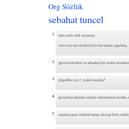
Org Sözlük
sebahat tuncel
1.
kürt asıllı türk siyasetçi
evet evet bir sitede böyle bir tanım yapılmış
2.
güvercinlerden.ya arkadaş biri neden komüni
3.
@gerilla vol 2: neden kardeş?
4.
gozaltina alinmis amina soktumunun kurdu, 
5.
umarım şuan istiklal marşı okutup bok yedir