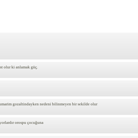
st olur ki anlamak güç.
umarim gozaltindayken nedeni bilinmeyen bir sekilde olur
iyorlardır orospu çocuğuna