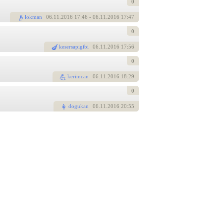
0
lokman
06
.11.2016 17:46
- 06.11.2016 17:47
0
kesersapigibi
06
.11.2016 17:56
0
kerimcan
06
.11.2016 18:29
0
dogukan
06
.11.2016 20:55