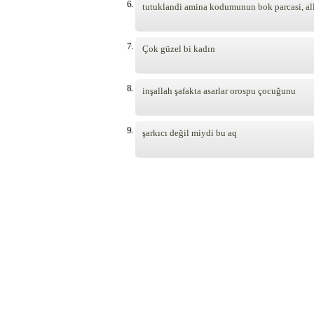
6.
tutuklandi amina kodumunun bok parcasi, alla
7.
Çok güzel bi kadın
8.
inşallah şafakta asarlar orospu çocuğunu
9.
şarkıcı değil miydi bu aq