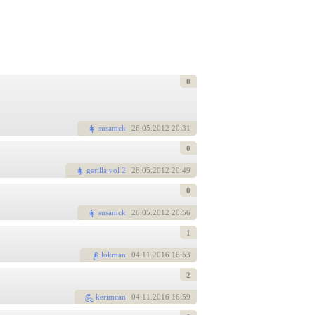
0
susamck
26
.05.2012 20:31
0
gerilla vol 2
26
.05.2012 20:49
0
susamck
26
.05.2012 20:56
1
lokman
04
.11.2016 16:53
2
kerimcan
04
.11.2016 16:59