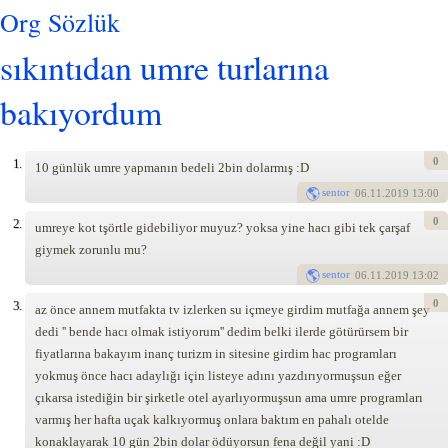
Org Sözlük
sıkıntıdan umre turlarına
bakıyordum
0
1.
10 günlük umre yapmanın bedeli 2bin dolarmış :D
sentor
06
.11.2019 13:00
0
2.
umreye kot tşörtle gidebiliyor muyuz? yoksa yine hacı gibi tek çarşaf
giymek zorunlu mu?
sentor
06
.11.2019 13:02
0
3.
az önce annem mutfakta tv izlerken su içmeye girdim mutfağa annem şey
dedi '' bende hacı olmak istiyorum'' dedim belki ilerde götürürsem bir
fiyatlarına bakayım inanç turizm in sitesine girdim hac programları
yokmuş önce hacı adaylığı için listeye adını yazdırıyormuşsun eğer
çıkarsa istediğin bir şirketle otel ayarlıyormuşsun ama umre programları
varmış her hafta uçak kalkıyormuş onlara baktım en pahalı otelde
konaklayarak 10 gün 2bin dolar ödüyorsun fena değil yani :D