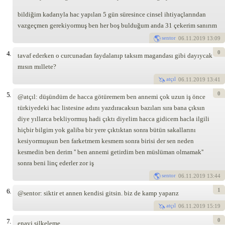
bildiğim kadarıyla hac yapılan 5 gün süresince cinsel ihtiyaçlarından
vazgeçmen gerekiyormuş ben her boş bulduğum anda 31 çekerim sanırım
sentor
06
.11.2019 13:09
0
4.
tavaf ederken o curcunadan faydalanıp taksım magandası gibi dayıycak
mısın mıllete?
atçıl
06
.11.2019 13:41
0
5.
@atçıl: düşündüm de hacca götüremem ben annemi çok uzun iş önce
türkiyedeki hac listesine adını yazdıracaksın bazıları sıra bana çıksın
diye yıllarca bekliyormuş hadi çıktı diyelim hacca gidicem hacla ilgili
hiçbir bilgim yok galiba bir yere çıktıktan sonra bütün sakallarını
kesiyormuşsun ben farketmem kesmem sonra birisi der sen neden
kesmedin ben derim '' ben annemi getirdim ben müslüman olmamak''
sonra beni linç ederler zor iş
sentor
06
.11.2019 13:44
1
6.
@sentor: siktir et annen kendisi gitsin. biz de kamp yaparız
atçıl
06
.11.2019 15:19
0
7.
enayi silkeleme