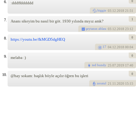
0
6.
:dddffdddddd
biggie
03
.12.2018 21:51
1
7.
Ananı sikeyim bu nasıl bir göt. 1930 yılında mıyız amk?
şeytanın ablası
03
.12.2018 23:12
0
8.
https://youtu.be/fkMGD5dgHEQ
17
04
.12.2018 00:04
0
9.
melaba :)
ted bundy
25
.07.2019 17:40
0
10.
@hay sokam: başlık böyle açılır öğren bu işleri
zeratul
21
.11.2020 15:15