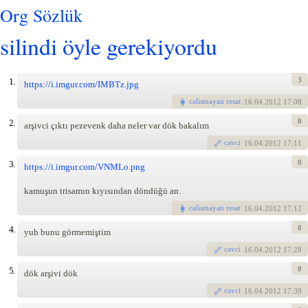
Org Sözlük
silindi öyle gerekiyordu
3
1.
https://i.imgur.com/IMBTz.jpg
calismayan resat
16
.04.2012 17:08
0
2.
arşivci çıktı pezevenk daha neler var dök bakalım
cavci
16
.04.2012 17:11
0
3.
https://i.imgur.com/VNMLo.png
kamuşun trisamın kıyısından döndüğü an.
calismayan resat
16
.04.2012 17:12
0
4.
yuh bunu görmemiştim
cavci
16
.04.2012 17:28
0
5.
dök arşivi dök
cavci
16
.04.2012 17:39