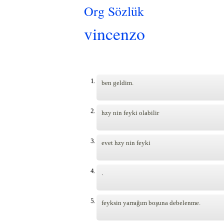
Org Sözlük
vincenzo
Pages
1.
ben geldim.
2.
hzy nin feyki olabilir
3.
evet hzy nin feyki
4.
.
5.
feyksin yarrağım boşuna debelenme.