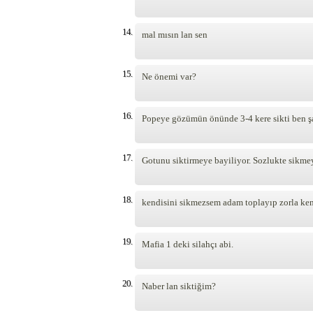
14.
mal mısın lan sen
15.
Ne önemi var?
16.
Popeye gözümün önünde 3-4 kere sikti ben ş
17.
Gotunu siktirmeye bayiliyor. Sozlukte sikm
18.
kendisini sikmezsem adam toplayıp zorla kendi
19.
Mafia 1 deki silahçı abi.
20.
Naber lan siktiğim?