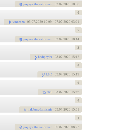
popeye the sailorman
03
.07.2020 10:00
0
vincenzo
03
.07.2020 10:09
- 07.07.2020 03:21
5
popeye the sailorman
03
.07.2020 10:14
3
hadigeyler
03
.07.2020 15:12
0
kötü
03
.07.2020 15:19
0
atçıl
03
.07.2020 15:46
0
halaburadamisiniz
03
.07.2020 15:51
1
popeye the sailorman
06
.07.2020 08:22