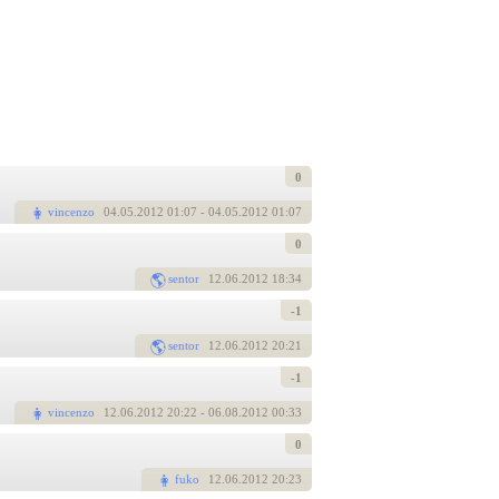
0
vincenzo
04
.05.2012 01:07
- 04.05.2012 01:07
0
sentor
12
.06.2012 18:34
-1
sentor
12
.06.2012 20:21
-1
vincenzo
12
.06.2012 20:22
- 06.08.2012 00:33
0
fuko
12
.06.2012 20:23