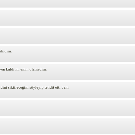
ahidim.
eyen kaldi mi emin olamadim.
ni siktireceğini söyleyip tehdit etti beni