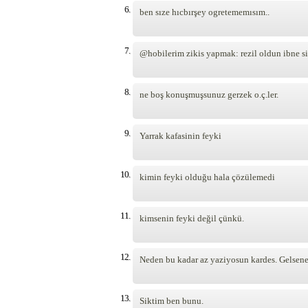
6.
ben sıze hıcbırşey ogretememısım..
7.
@hobilerim zikis yapmak: rezil oldun ibne sik
8.
ne boş konuşmuşsunuz gerzek o.ç.ler.
9.
Yarrak kafasinin feyki
10.
kimin feyki olduğu hala çözülemedi
11.
kimsenin feyki değil çünkü.
12.
Neden bu kadar az yaziyosun kardes. Gelsene
13.
Siktim ben bunu.