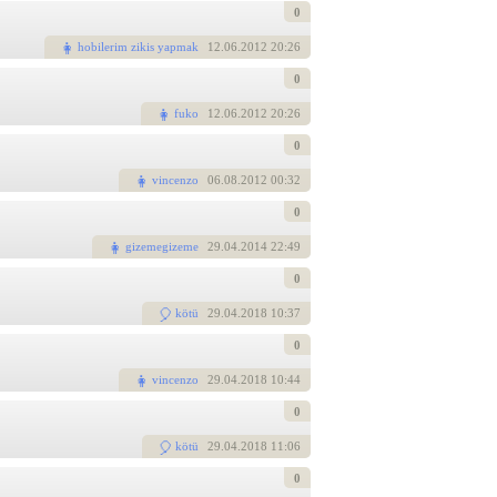
0
hobilerim zikis yapmak
12
.06.2012 20:26
0
fuko
12
.06.2012 20:26
0
vincenzo
06
.08.2012 00:32
0
gizemegizeme
29
.04.2014 22:49
0
kötü
29
.04.2018 10:37
0
vincenzo
29
.04.2018 10:44
0
kötü
29
.04.2018 11:06
0