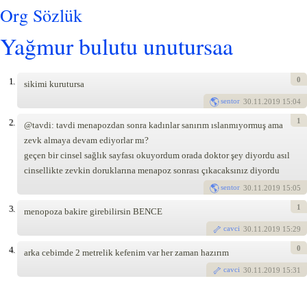
Org Sözlük
Yağmur bulutu unutursaa
0
1.
sikimi kurutursa
sentor
30
.11.2019 15:04
1
2.
@tavdi: tavdi menapozdan sonra kadınlar sanırım ıslanmıyormuş ama
zevk almaya devam ediyorlar mı?
geçen bir cinsel sağlık sayfası okuyordum orada doktor şey diyordu asıl
cinsellikte zevkin doruklarına menapoz sonrası çıkacaksınız diyordu
sentor
30
.11.2019 15:05
1
3.
menopoza bakire girebilirsin BENCE
cavci
30
.11.2019 15:29
0
4.
arka cebimde 2 metrelik kefenim var her zaman hazırım
cavci
30
.11.2019 15:31