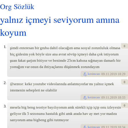
Org Sözlük
yalnız içmeyi seviyorum amına
koyum
0
1.
şimdi enteresan bir gruba dahil olacağım ama sosyal zorunluluk olmasa
hiç gidesim yok böyle size ana avrat sövüp içmeyi daha çok istiyorum
şuan fakat şarjım bitiyor ve benimde 25cm kabına sığmayan damarlı bir
yorrağım var onun da ihtiyaçlarını düşünmek zorundayım
kerimcan
09
.11.2019 18:29
0
2.
@sentor: keke youtube videolarında anlatmıyorlar mı yalnız içmek
istemenin sebepleri ne olabilir
kerimcan
09
.11.2019 18:33
0
3.
mesela big beng teoriye bayılıyorum amk sürekli içip içip onu izleyesin
geliyor ilk 5 sezonunu hastalık gibi amk arada hav ay met yor madıra
sarıyorum ama bigbeng gibi tutmuyor
kerimcan
09
.11.2019 18:34