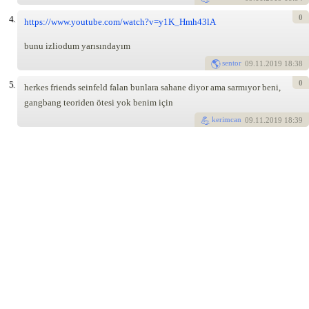
0
4.
https://www.youtube.com/watch?v=y1K_Hmh43lA
bunu izliodum yarısındayım
sentor
09
.11.2019 18:38
0
5.
herkes friends seinfeld falan bunlara sahane diyor ama sarmıyor beni,
gangbang teoriden ötesi yok benim için
kerimcan
09
.11.2019 18:39