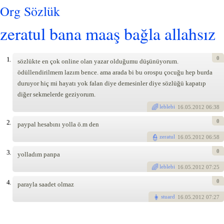
Org Sözlük
zeratul bana maaş bağla allahsız
0
1.
sözlükte en çok online olan yazar olduğumu düşünüyorum.
ödüllendirilmem lazım bence. ama arada bi bu orospu çocuğu hep burda
duruyor hiç mi hayatı yok falan diye demesinler diye sözlüğü kapatıp
diğer sekmelerde geziyorum.
leblebi
16
.05.2012 06:38
0
2.
paypal hesabını yolla ö.m den
zeratul
16
.05.2012 06:58
0
3.
yolladım panpa
leblebi
16
.05.2012 07:25
0
4.
parayla saadet olmaz
stuard
16
.05.2012 07:27