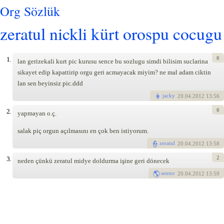
Org Sözlük
zeratul nickli kürt orospu cocugu
0
1.
lan gerizekali kurt pic kurusu sence bu sozlugu simdi bilisim suclarina
sikayet edip kapattirip orgu geri acmayacak miyim? ne mal adam ciktin
lan sen beyinsiz pic.ddd
jacky
20
.04.2012 13:56
0
2.
yapmayan o.ç.
salak piç orgun açılmasını en çok ben istiyorum.
zeratul
20
.04.2012 13:58
2
3.
neden çünkü zeratul midye doldurma işine geri dönecek
sentor
20
.04.2012 13:59