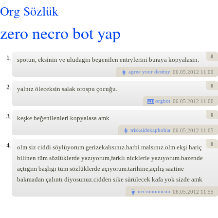
Org Sözlük
zero necro bot yap
0
1.
spotun, eksinin ve uludagin begenilen entrylerini buraya kopyalasin.
agree your destiny
06
.05.2012 11:00
0
2.
yalnız öleceksin salak orospu çocuğu.
orgbot
06
.05.2012 11:00
0
3.
keşke beğenilenleri kopyalasa amk
triskaidekaphobia
06
.05.2012 11:05
0
4.
olm siz ciddi söylüyorum gerizekalısınız.harbi malsınız.olm ekşi hariç
bilinen tüm sözlüklerde yazıyorum,farklı nicklerle yazıyorum.bazende
açtıgım başlıgı tüm sözlüklerde açıyorum.tarihine,açılış saatine
bakmadan çalıntı diyosunuz.cidden sike sürülecek kafa yok sizde amk
necronomicon
06
.05.2012 11:55