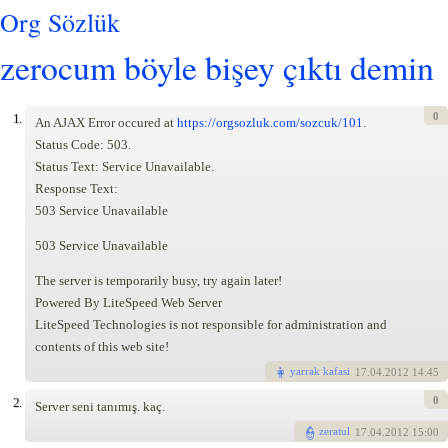
Org Sözlük
zerocum böyle bişey çıktı demin
0
1.
An AJAX Error occured at
https://orgsozluk.com/sozcuk/101
.
Status Code: 503.
Status Text: Service Unavailable.
Response Text:
503 Service Unavailable
503 Service Unavailable
The server is temporarily busy, try again later!
Powered By LiteSpeed Web Server
LiteSpeed Technologies is not responsible for administration and
contents of this web site!
yarrak kafasi
17
.04.2012 14:45
0
2.
Server seni tanımış. kaç.
zeratul
17
.04.2012 15:00