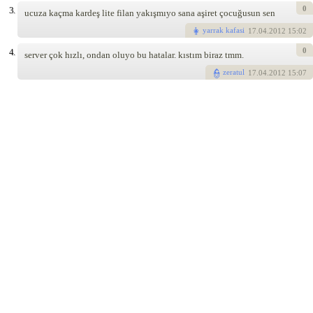
0
3.
ucuza kaçma kardeş lite filan yakışmıyo sana aşiret çocuğusun sen
yarrak kafasi
17
.04.2012 15:02
0
4.
server çok hızlı, ondan oluyo bu hatalar. kıstım biraz tmm.
zeratul
17
.04.2012 15:07