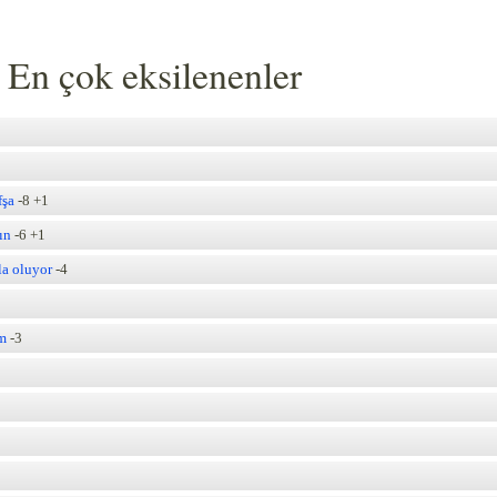
: En çok eksilenenler
fşa
-8
+1
ın
-6
+1
la oluyor
-4
im
-3