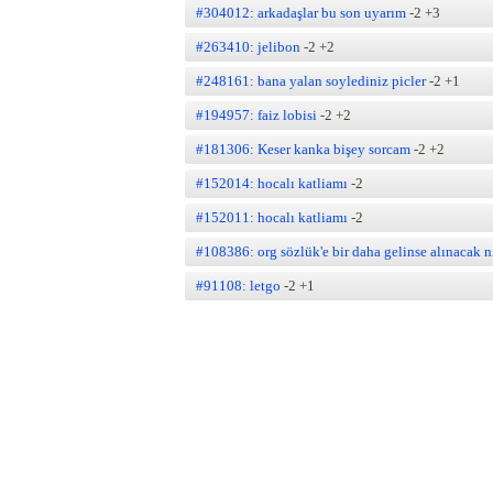
#304012: arkadaşlar bu son uyarım
-2
+3
#263410: jelibon
-2
+2
#248161: bana yalan soylediniz picler
-2
+1
#194957: faiz lobisi
-2
+2
#181306: Keser kanka bişey sorcam
-2
+2
#152014: hocalı katliamı
-2
#152011: hocalı katliamı
-2
#108386: org sözlük'e bir daha gelinse alınacak ni
#91108: letgo
-2
+1