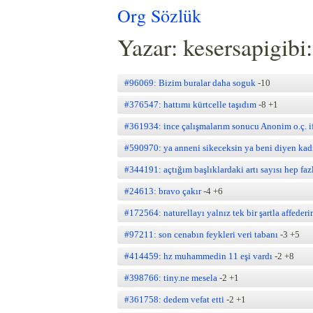
Org Sözlük
Yazar: kesersapigibi
#96069: Bizim buralar daha soguk
-10
#376547: hattımı kürtcelle taşıdım
-8
+1
#361934: ince çalışmalarım sonucu Anonim o.ç. i
#590970: ya anneni sikeceksin ya beni diyen kad
#344191: açtığım başlıklardaki artı sayısı hep faz
#24613: bravo çakır
-4
+6
#172564: naturellayı yalnız tek bir şartla affeder
#97211: son cenabın feykleri veri tabanı
-3
+5
#414459: hz muhammedin 11 eşi vardı
-2
+8
#398766: tiny.ne mesela
-2
+1
#361758: dedem vefat etti
-2
+1